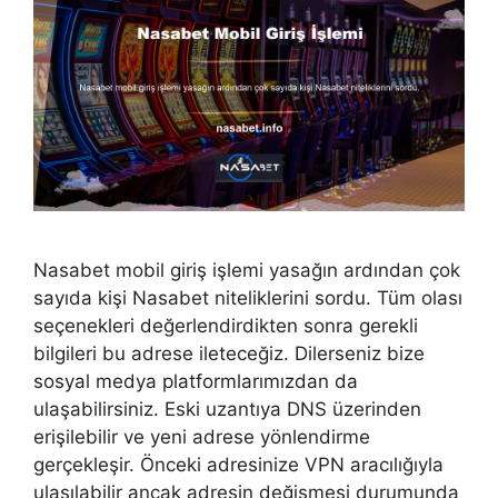
Nasabet mobil giriş işlemi yasağın ardından çok
sayıda kişi Nasabet niteliklerini sordu. Tüm olası
seçenekleri değerlendirdikten sonra gerekli
bilgileri bu adrese ileteceğiz. Dilerseniz bize
sosyal medya platformlarımızdan da
ulaşabilirsiniz. Eski uzantıya DNS üzerinden
erişilebilir ve yeni adrese yönlendirme
gerçekleşir. Önceki adresinize VPN aracılığıyla
ulaşılabilir ancak adresin değişmesi durumunda