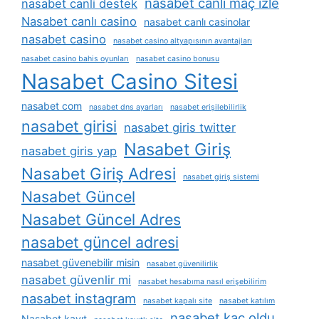
nasabet canli maç izle
nasabet canli destek
Nasabet canlı casino
nasabet canlı casinolar
nasabet casino
nasabet casino altyapısının avantajları
nasabet casino bahis oyunları
nasabet casino bonusu
Nasabet Casino Sitesi
nasabet com
nasabet dns ayarları
nasabet erişilebilirlik
nasabet girisi
nasabet giris twitter
Nasabet Giriş
nasabet giris yap
Nasabet Giriş Adresi
nasabet giriş sistemi
Nasabet Güncel
Nasabet Güncel Adres
nasabet güncel adresi
nasabet güvenebilir misin
nasabet güvenilirlik
nasabet güvenlir mi
nasabet hesabıma nasıl erişebilirim
nasabet instagram
nasabet kapalı site
nasabet katılım
nasabet kaç oldu
Nasabet kayıt