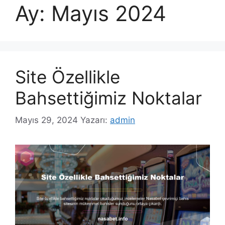
Ay:
Mayıs 2024
Site Özellikle
Bahsettiğimiz Noktalar
Mayıs 29, 2024
Yazarı:
admin