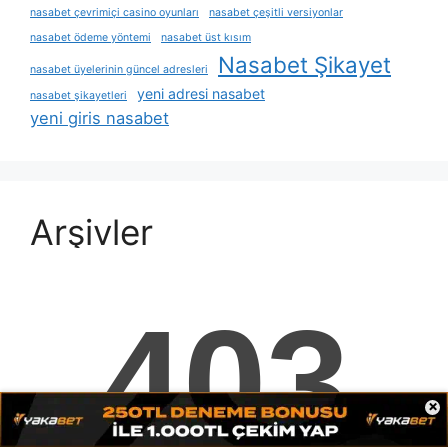
nasabet çevrimiçi casino oyunları
nasabet çeşitli versiyonlar
nasabet ödeme yöntemi
nasabet üst kısım
Nasabet Şikayet
nasabet üyelerinin güncel adresleri
yeni adresi nasabet
nasabet şikayetleri
yeni giris nasabet
Arşivler
Temmuz 2026
Haziran 2026
Eylül 2025
Haziran 2025
×
Mayıs 2025