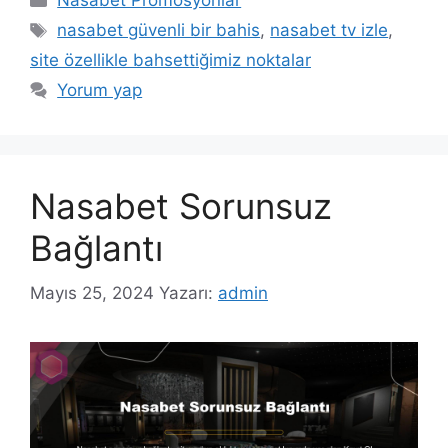
Nasabet Promosyonlar
Etiketler
nasabet güvenli bir bahis
,
nasabet tv izle
,
site özellikle bahsettiğimiz noktalar
Yorum yap
Nasabet Sorunsuz
Bağlantı
Mayıs 25, 2024
Yazarı:
admin