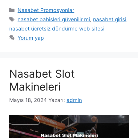
Kategoriler
Nasabet Promosyonlar
Etiketler
nasabet bahisleri güvenilir mi
,
nasabet girisi
,
nasabet ücretsiz döndürme web sitesi
Yorum yap
Nasabet Slot
Makineleri
Mayıs 18, 2024
Yazarı:
admin