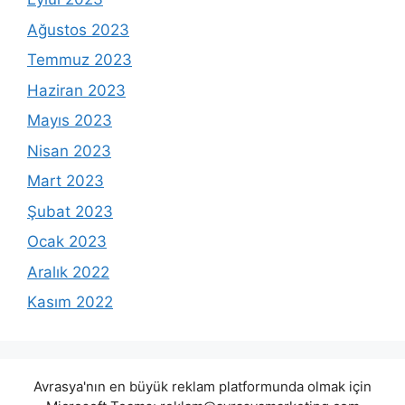
Ağustos 2023
Temmuz 2023
Haziran 2023
Mayıs 2023
Nisan 2023
Mart 2023
Şubat 2023
Ocak 2023
Aralık 2022
Kasım 2022
Avrasya'nın en büyük reklam platformunda olmak için