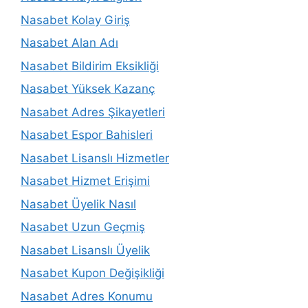
Nasabet Kolay Giriş
Nasabet Alan Adı
Nasabet Bildirim Eksikliği
Nasabet Yüksek Kazanç
Nasabet Adres Şikayetleri
Nasabet Espor Bahisleri
Nasabet Lisanslı Hizmetler
Nasabet Hizmet Erişimi
Nasabet Üyelik Nasıl
Nasabet Uzun Geçmiş
Nasabet Lisanslı Üyelik
Nasabet Kupon Değişikliği
Nasabet Adres Konumu