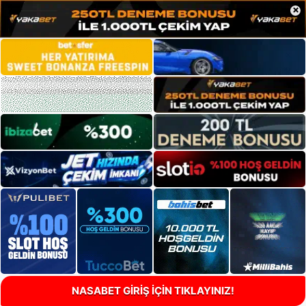
×
NASABET GİRİŞ İÇİN TIKLAYINIZ!