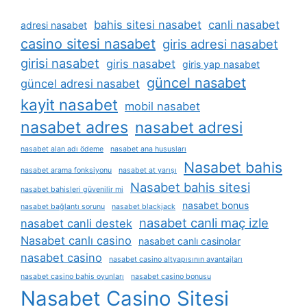
bahis sitesi nasabet
canli nasabet
adresi nasabet
casino sitesi nasabet
giris adresi nasabet
girisi nasabet
giris nasabet
giris yap nasabet
güncel nasabet
güncel adresi nasabet
kayit nasabet
mobil nasabet
nasabet adres
nasabet adresi
nasabet alan adı ödeme
nasabet ana hususları
Nasabet bahis
nasabet arama fonksiyonu
nasabet at yarışı
Nasabet bahis sitesi
nasabet bahisleri güvenilir mi
nasabet bonus
nasabet bağlantı sorunu
nasabet blackjack
nasabet canli maç izle
nasabet canli destek
Nasabet canlı casino
nasabet canlı casinolar
nasabet casino
nasabet casino altyapısının avantajları
nasabet casino bahis oyunları
nasabet casino bonusu
Nasabet Casino Sitesi