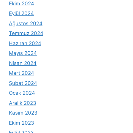
Ekim 2024
Eylül 2024
Ağustos 2024
Temmuz 2024
Haziran 2024
Mayıs 2024
Nisan 2024
Mart 2024
Şubat 2024
Ocak 2024
Aralık 2023
Kasım 2023
Ekim 2023
Eylül 2023