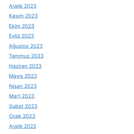
Aralık 2023
Kasım 2023
Ekim 2023
Eylül 2023
Ağustos 2023
Temmuz 2023
Haziran 2023
Mayıs 2023
Nisan 2023
Mart 2023
Şubat 2023
Ocak 2023
Aralık 2022