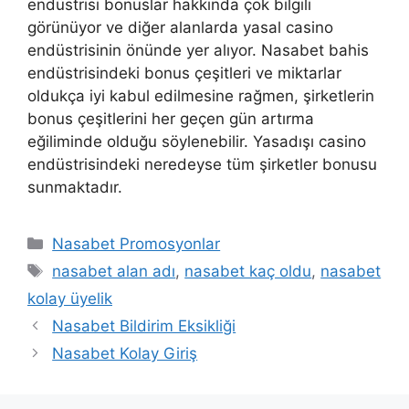
endüstrisi bonuslar hakkında çok bilgili
görünüyor ve diğer alanlarda yasal casino
endüstrisinin önünde yer alıyor. Nasabet bahis
endüstrisindeki bonus çeşitleri ve miktarlar
oldukça iyi kabul edilmesine rağmen, şirketlerin
bonus çeşitlerini her geçen gün artırma
eğiliminde olduğu söylenebilir. Yasadışı casino
endüstrisindeki neredeyse tüm şirketler bonusu
sunmaktadır.
Kategoriler
Nasabet Promosyonlar
Etiketler
nasabet alan adı
,
nasabet kaç oldu
,
nasabet
kolay üyelik
Nasabet Bildirim Eksikliği
Nasabet Kolay Giriş