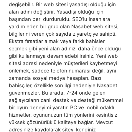
değişebilir. Bir web sitesi yasadışı olduğu için
alan adını değiştirir. Yasadışı olduğu için
başından beri durduruldu. SEO’lu insanlara
yardım eden bir grup olan Nasabet web sitesi,
bilgilerini veren çok sayıda ziyaretçiye sahipti.
Ekstra fırsatlar almak veya farklı bahisler
seçmek gibi yeni alan adınızı daha önce olduğu
gibi kullanmaya devam edebilirsiniz. Yeni web
sitesi adresi nedeniyle müşterileri kaybetmeyi
önlemek, sadece telefon numarası değil, aynı
zamanda sosyal medya hesapları. Bazı
bahisçiler, özellikle son ilgi nedeniyle Nasabet
güvenmezler. Bu arada, 7-24 önde gelen
sağlayıcıların canlı destek ve desteği mükemmel
bir oyun deneyimi yaratır. PC ve mobil odaklı
hizmetler, oyununuzun tüm yönlerini kesintisiz
yüksek çözünürlüklü kaliteye bağlar. Mevcut
adresinize kaydolarak siteyi kendiniz