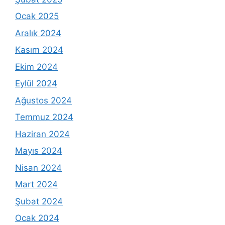
Ocak 2025
Aralık 2024
Kasım 2024
Ekim 2024
Eylül 2024
Ağustos 2024
Temmuz 2024
Haziran 2024
Mayıs 2024
Nisan 2024
Mart 2024
Şubat 2024
Ocak 2024