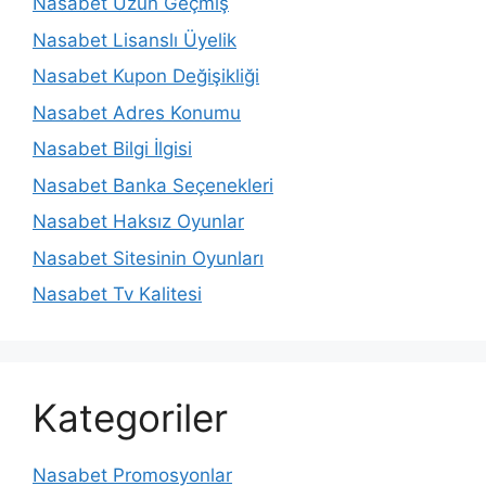
Nasabet Uzun Geçmiş
Nasabet Lisanslı Üyelik
Nasabet Kupon Değişikliği
Nasabet Adres Konumu
Nasabet Bilgi İlgisi
Nasabet Banka Seçenekleri
Nasabet Haksız Oyunlar
Nasabet Sitesinin Oyunları
Nasabet Tv Kalitesi
Kategoriler
Nasabet Promosyonlar