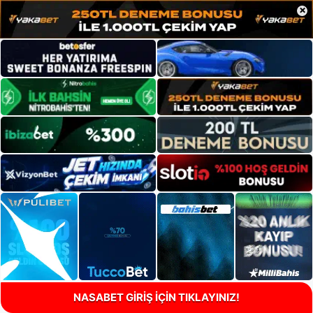
×
NASABET GİRİŞ İÇİN TIKLAYINIZ!