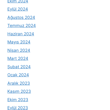
Ekim 2024
Eylül 2024
Ağustos 2024
Temmuz 2024
Haziran 2024
Mayıs 2024
Nisan 2024
Mart 2024
Şubat 2024
Ocak 2024
Aralık 2023
Kasım 2023
Ekim 2023
Eylül 2023