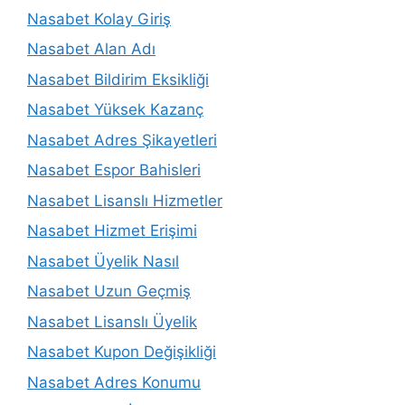
Nasabet Kolay Giriş
Nasabet Alan Adı
Nasabet Bildirim Eksikliği
Nasabet Yüksek Kazanç
Nasabet Adres Şikayetleri
Nasabet Espor Bahisleri
Nasabet Lisanslı Hizmetler
Nasabet Hizmet Erişimi
Nasabet Üyelik Nasıl
Nasabet Uzun Geçmiş
Nasabet Lisanslı Üyelik
Nasabet Kupon Değişikliği
Nasabet Adres Konumu