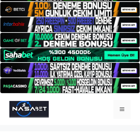
İçeriğe
atla
Menü