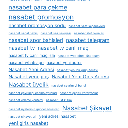
nasabet para çekme
nasabet promosyon
nasabet promosyon kodu
nasabet saat seçenekleri
nasabet sanal bahis
nasabet ses seviyesi
nasabet slot oyunları
nasabet spor bahisleri
nasabet telegram
nasabet tv
nasabet tv canli maç
nasabet tv canli maç izle
nasabet web sitesi üst kısım
nasabet whatsapp
nasabet yeni adres
Nasabet Yeni Adresi
nasabet yeni bir giriş adresi
Nasabet yeni giriş
Nasabet Yeni Giriş Adresi
Nasabet üyelik
nasabet çevrimiçi bahsi
nasabet çevrimiçi casino oyunları
nasabet çeşitli versiyonlar
nasabet ödeme yöntemi
nasabet üst kısım
Nasabet Şikayet
nasabet üyelerinin güncel adresleri
yeni adresi nasabet
nasabet şikayetleri
yeni giris nasabet