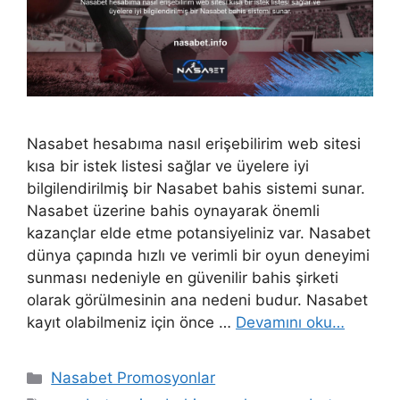
Nasabet hesabıma nasıl erişebilirim web sitesi
kısa bir istek listesi sağlar ve üyelere iyi
bilgilendirilmiş bir Nasabet bahis sistemi sunar.
Nasabet üzerine bahis oynayarak önemli
kazançlar elde etme potansiyeliniz var. Nasabet
dünya çapında hızlı ve verimli bir oyun deneyimi
sunması nedeniyle en güvenilir bahis şirketi
olarak görülmesinin ana nedeni budur. Nasabet
kayıt olabilmeniz için önce …
Devamını oku…
Kategoriler
Nasabet Promosyonlar