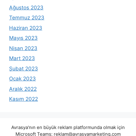
Ağustos 2023
Temmuz 2023
Haziran 2023
Mayıs 2023
Nisan 2023
Mart 2023
Şubat 2023
Ocak 2023
Aralık 2022
Kasım 2022
Avrasya'nın en büyük reklam platformunda olmak için
Microsoft Teams:
reklam@avrasyamarketing.com