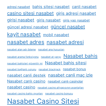
bahis sitesi nasabet
canli nasabet
adresi nasabet
casino sitesi nasabet
giris adresi nasabet
girisi nasabet
giris nasabet
giris yap nasabet
güncel nasabet
güncel adresi nasabet
kayit nasabet
mobil nasabet
nasabet adres
nasabet adresi
nasabet alan adı ödeme
nasabet ana hususları
Nasabet bahis
nasabet arama fonksiyonu
nasabet at yarışı
Nasabet bahis sitesi
nasabet bahisleri güvenilir mi
nasabet bonus
nasabet bağlantı sorunu
nasabet blackjack
nasabet canli maç izle
nasabet canli destek
Nasabet canlı casino
nasabet canlı casinolar
nasabet casino
nasabet casino altyapısının avantajları
nasabet casino bahis oyunları
nasabet casino bonusu
Nasabet Casino Sitesi