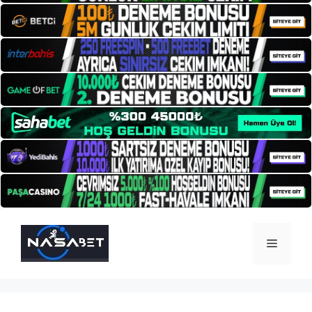
İçeriğe
atla
Menü