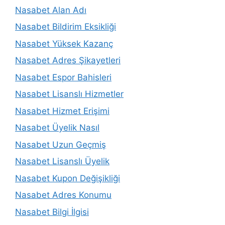
Nasabet Alan Adı
Nasabet Bildirim Eksikliği
Nasabet Yüksek Kazanç
Nasabet Adres Şikayetleri
Nasabet Espor Bahisleri
Nasabet Lisanslı Hizmetler
Nasabet Hizmet Erişimi
Nasabet Üyelik Nasıl
Nasabet Uzun Geçmiş
Nasabet Lisanslı Üyelik
Nasabet Kupon Değişikliği
Nasabet Adres Konumu
Nasabet Bilgi İlgisi