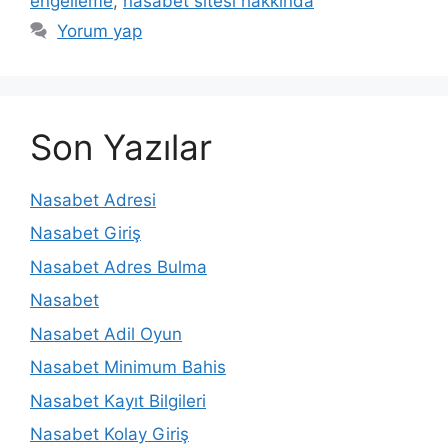
engelleme
,
nasabet sitesi hakkında
Yorum yap
Son Yazılar
Nasabet Adresi
Nasabet Giriş
Nasabet Adres Bulma
Nasabet
Nasabet Adil Oyun
Nasabet Minimum Bahis
Nasabet Kayıt Bilgileri
Nasabet Kolay Giriş