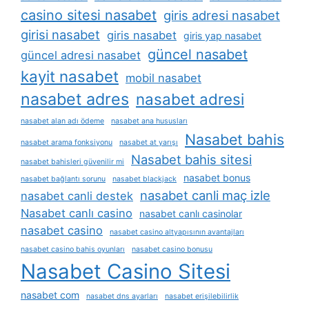
casino sitesi nasabet
giris adresi nasabet
girisi nasabet
giris nasabet
giris yap nasabet
güncel nasabet
güncel adresi nasabet
kayit nasabet
mobil nasabet
nasabet adres
nasabet adresi
nasabet alan adı ödeme
nasabet ana hususları
Nasabet bahis
nasabet arama fonksiyonu
nasabet at yarışı
Nasabet bahis sitesi
nasabet bahisleri güvenilir mi
nasabet bonus
nasabet bağlantı sorunu
nasabet blackjack
nasabet canli maç izle
nasabet canli destek
Nasabet canlı casino
nasabet canlı casinolar
nasabet casino
nasabet casino altyapısının avantajları
nasabet casino bahis oyunları
nasabet casino bonusu
Nasabet Casino Sitesi
nasabet com
nasabet dns ayarları
nasabet erişilebilirlik