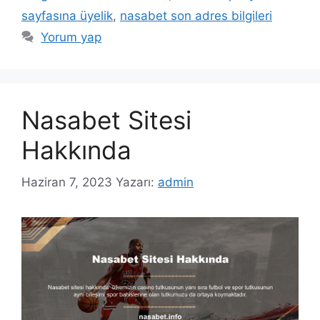
sayfasına üyelik
,
nasabet son adres bilgileri
Yorum yap
Nasabet Sitesi
Hakkında
Haziran 7, 2023
Yazarı:
admin