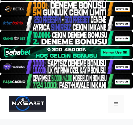
İçeriğe
atla
Menü