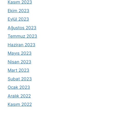
Kasım 2023
Ekim 2023
Eylül 2023
Ağustos 2023
Temmuz 2023
Haziran 2023
Mayıs 2023
Nisan 2023
Mart 2023
Şubat 2023
Ocak 2023
Aralık 2022
Kasım 2022