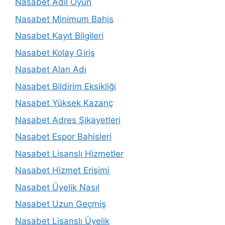
Nasabet Adil Oyun
Nasabet Minimum Bahis
Nasabet Kayıt Bilgileri
Nasabet Kolay Giriş
Nasabet Alan Adı
Nasabet Bildirim Eksikliği
Nasabet Yüksek Kazanç
Nasabet Adres Şikayetleri
Nasabet Espor Bahisleri
Nasabet Lisanslı Hizmetler
Nasabet Hizmet Erişimi
Nasabet Üyelik Nasıl
Nasabet Uzun Geçmiş
Nasabet Lisanslı Üyelik