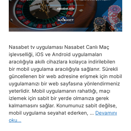
Nasabet tv uygulaması Nasabet Canlı Maç
işlevselliği, iOS ve Android uygulamaları
aracılığıyla akıllı cihazlara kolayca indirilebilen
bir mobil uygulama aracılığıyla sağlanır. Sürekli
güncellenen bir web adresine erişmek için mobil
uygulamanızı bir web sayfasına yönlendirmeniz
yeterlidir. Mobil uygulamanın rahatlığı, maçı
izlemek için sabit bir yerde olmanıza gerek
kalmamasını sağlar. Konumunuz sabit değilse,
mobil uygulama seyahat ederken, …
Devamını
oku…