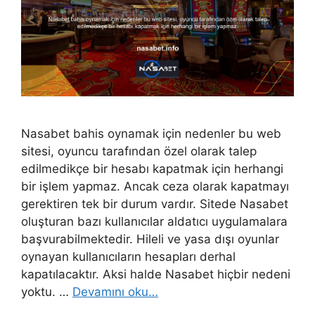
Nasabet bahis oynamak için nedenler bu web
sitesi, oyuncu tarafından özel olarak talep
edilmedikçe bir hesabı kapatmak için herhangi
bir işlem yapmaz. Ancak ceza olarak kapatmayı
gerektiren tek bir durum vardır. Sitede Nasabet
oluşturan bazı kullanıcılar aldatıcı uygulamalara
başvurabilmektedir. Hileli ve yasa dışı oyunlar
oynayan kullanıcıların hesapları derhal
kapatılacaktır. Aksi halde Nasabet hiçbir nedeni
yoktu. …
Devamını oku…