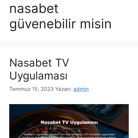
nasabet
güvenebilir misin
Nasabet TV
Uygulaması
Temmuz 15, 2023
Yazarı:
admin