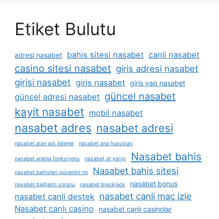
Etiket Bulutu
bahis sitesi nasabet
canli nasabet
adresi nasabet
casino sitesi nasabet
giris adresi nasabet
girisi nasabet
giris nasabet
giris yap nasabet
güncel nasabet
güncel adresi nasabet
kayit nasabet
mobil nasabet
nasabet adres
nasabet adresi
nasabet alan adı ödeme
nasabet ana hususları
Nasabet bahis
nasabet arama fonksiyonu
nasabet at yarışı
Nasabet bahis sitesi
nasabet bahisleri güvenilir mi
nasabet bonus
nasabet bağlantı sorunu
nasabet blackjack
nasabet canli maç izle
nasabet canli destek
Nasabet canlı casino
nasabet canlı casinolar