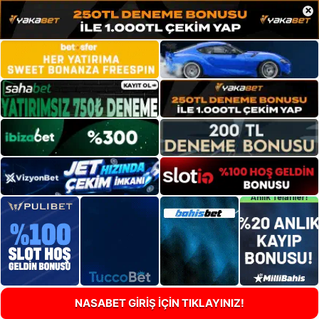
×
NASABET GİRİŞ İÇİN TIKLAYINIZ!