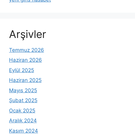
Arşivler
Temmuz 2026
Haziran 2026
Eylül 2025
Haziran 2025
Mayıs 2025
Şubat 2025
Ocak 2025
Aralık 2024
Kasım 2024