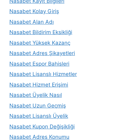
Nasabet Kayıt Bilgileri
Nasabet Kolay Giriş
Nasabet Alan Adı
Nasabet Bildirim Eksikliği
Nasabet Yüksek Kazanç
Nasabet Adres Şikayetleri
Nasabet Espor Bahisleri
Nasabet Lisanslı Hizmetler
Nasabet Hizmet Erişimi
Nasabet Üyelik Nasıl
Nasabet Uzun Geçmiş
Nasabet Lisanslı Üyelik
Nasabet Kupon Değişikliği
Nasabet Adres Konumu