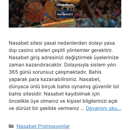
Nasabet sitesi yasal nedenlerden dolayı yasa
dışı casino siteleri çeşitli yöntemler gerektirir.
Nasabet giriş adresinizi değiştirmek üyelerinize
zaman kazandıracaktır. Dolayısıyla sistem yılın
365 günü sorunsuz çalışmaktadır. Bahis
yaparak para kazanabilirsiniz. Nasabet,
dünyaca ünlü birçok bahis oynamış güvenilir bir
bahis sitesidir. Nasabet kaydolmak için
öncelikle üye olmanız ve kişisel bilgilerinizi açık
ve dürüst bir şekilde vermeniz …
Devamını oku…
Kategoriler
Nasabet Promosyonlar