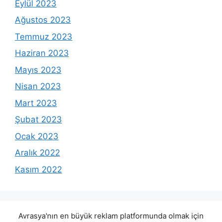
Eylül 2023
Ağustos 2023
Temmuz 2023
Haziran 2023
Mayıs 2023
Nisan 2023
Mart 2023
Şubat 2023
Ocak 2023
Aralık 2022
Kasım 2022
Avrasya'nın en büyük reklam platformunda olmak için