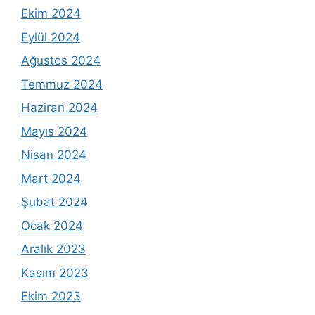
Ekim 2024
Eylül 2024
Ağustos 2024
Temmuz 2024
Haziran 2024
Mayıs 2024
Nisan 2024
Mart 2024
Şubat 2024
Ocak 2024
Aralık 2023
Kasım 2023
Ekim 2023