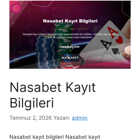
Nasabet Kayıt
Bilgileri
Temmuz 2, 2026
Yazarı:
admin
Nasabet kayıt bilgileri Nasabet kayıt