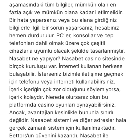
aşamasındaki tüm bilgiler, mümkün olan en
fazla açık ve mümkün olana kadar iletilmelidir.
Bir hata yaparsanız veya bu alana girdiğiniz
bilgilerle ilgili bir sorun yaşarsanız, hesabınız
hemen durdurulur. PC’ler, konsollar ve cep
telefonları dahil olmak üzere çok çeşitli
cihazlarla uyumlu olacak şekilde tasarlanmıştır.
Nasabet ne yapıyor? Nasabet casino sitesinde
birçok kuruluşu var. İnterneti kullanan herkese
bulaşabilir. İsterseniz bizimle iletişime geçmek
için telefonu veya interneti kullanabilirsiniz.
İçerik içeriğin çok zor olduğunu söylemiyorsa,
içerik kolaydır. Nerede olursanız olun bu
platformda casino oyunları oynayabilirsiniz.
Ancak, avantajları kesinlikle bununla sınırlı
değildir. Nasabet sistemi ve diğer adresler hala
gerçek zamanlı sistem için kullanılmaktadır.
Bettors’un güvenini kazandı. Nasabet ile