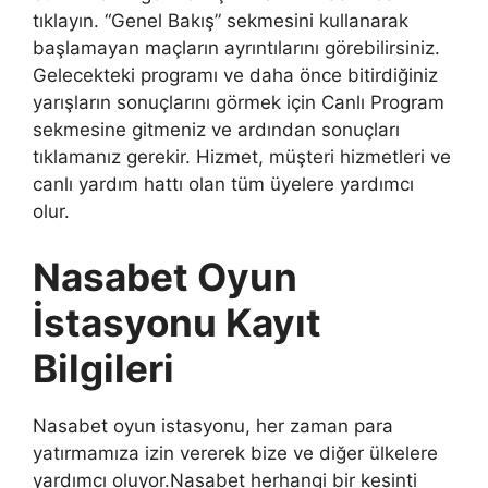
tıklayın. “Genel Bakış” sekmesini kullanarak
başlamayan maçların ayrıntılarını görebilirsiniz.
Gelecekteki programı ve daha önce bitirdiğiniz
yarışların sonuçlarını görmek için Canlı Program
sekmesine gitmeniz ve ardından sonuçları
tıklamanız gerekir. Hizmet, müşteri hizmetleri ve
canlı yardım hattı olan tüm üyelere yardımcı
olur.
Nasabet Oyun
İstasyonu Kayıt
Bilgileri
Nasabet oyun istasyonu, her zaman para
yatırmamıza izin vererek bize ve diğer ülkelere
yardımcı oluyor.Nasabet herhangi bir kesinti