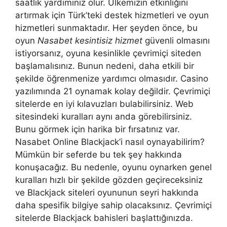
saatlik yardımınız olur. Ülkemizin etkinliğini
artırmak için Türk’teki destek hizmetleri ve oyun
hizmetleri sunmaktadır. Her şeyden önce, bu
oyun
Nasabet kesintisiz hizmet
güvenli olmasını
istiyorsanız, oyuna kesinlikle çevrimiçi siteden
başlamalısınız. Bunun nedeni, daha etkili bir
şekilde öğrenmenize yardımcı olmasıdır. Casino
yazılımında 21 oynamak kolay değildir. Çevrimiçi
sitelerde en iyi kılavuzları bulabilirsiniz. Web
sitesindeki kuralları aynı anda görebilirsiniz.
Bunu görmek için harika bir fırsatınız var.
Nasabet Online Blackjack’i nasıl oynayabilirim?
Mümkün bir seferde bu tek şey hakkında
konuşacağız. Bu nedenle, oyunu oynarken genel
kuralları hızlı bir şekilde gözden geçireceksiniz
ve Blackjack siteleri oyununun seyri hakkında
daha spesifik bilgiye sahip olacaksınız. Çevrimiçi
sitelerde Blackjack bahisleri başlattığınızda.