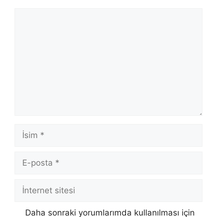
Yorum
İsim
E-
posta
İnternet
sitesi
Daha sonraki yorumlarımda kullanılması için