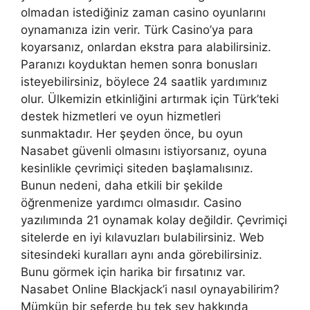
olmadan istediğiniz zaman casino oyunlarını
oynamanıza izin verir. Türk Casino’ya para
koyarsanız, onlardan ekstra para alabilirsiniz.
Paranızı koyduktan hemen sonra bonusları
isteyebilirsiniz, böylece 24 saatlik yardımınız
olur. Ülkemizin etkinliğini artırmak için Türk’teki
destek hizmetleri ve oyun hizmetleri
sunmaktadır. Her şeyden önce, bu oyun
Nasabet güvenli olmasını istiyorsanız, oyuna
kesinlikle çevrimiçi siteden başlamalısınız.
Bunun nedeni, daha etkili bir şekilde
öğrenmenize yardımcı olmasıdır. Casino
yazılımında 21 oynamak kolay değildir. Çevrimiçi
sitelerde en iyi kılavuzları bulabilirsiniz. Web
sitesindeki kuralları aynı anda görebilirsiniz.
Bunu görmek için harika bir fırsatınız var.
Nasabet Online Blackjack’i nasıl oynayabilirim?
Mümkün bir seferde bu tek şey hakkında