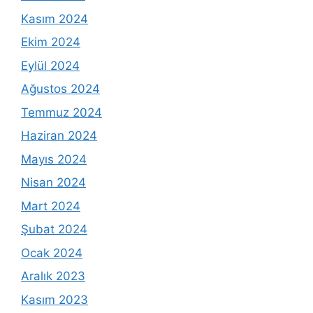
Kasım 2024
Ekim 2024
Eylül 2024
Ağustos 2024
Temmuz 2024
Haziran 2024
Mayıs 2024
Nisan 2024
Mart 2024
Şubat 2024
Ocak 2024
Aralık 2023
Kasım 2023