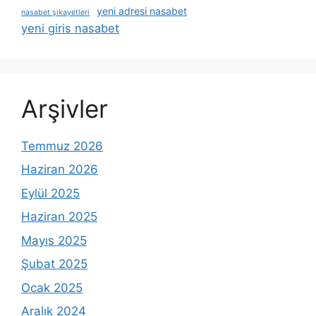
yeni adresi nasabet
nasabet şikayetleri
yeni giris nasabet
Arşivler
Temmuz 2026
Haziran 2026
Eylül 2025
Haziran 2025
Mayıs 2025
Şubat 2025
Ocak 2025
Aralık 2024