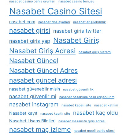
nasabet casino bahis oyunları
nasabet casino bonusu
Nasabet Casino Sitesi
nasabet com
nasabet dns ayarları
nasabet erişilebilirlik
nasabet girisi
nasabet giris twitter
Nasabet Giriş
nasabet giris yap
Nasabet Giriş Adresi
nasabet giriş sistemi
Nasabet Güncel
Nasabet Güncel Adres
nasabet güncel adresi
nasabet güvenebilir misin
nasabet güvenilirlik
nasabet güvenlir mi
nasabet hesabıma nasıl erişebilirim
nasabet instagram
nasabet kapalı site
nasabet katılım
nasabet kaç oldu
Nasabet kayıt
nasabet kayıtlı site
Nasabet Lisans Bilgileri
nasabet masaüstü giriş adresi
nasabet maç izleme
nasabet mobil bahis sitesi