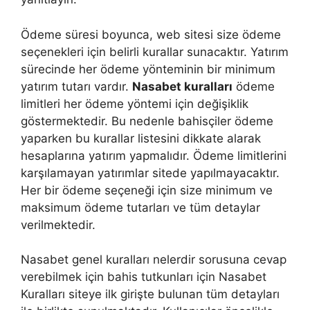
Ödeme süresi boyunca, web sitesi size ödeme
seçenekleri için belirli kurallar sunacaktır. Yatırım
sürecinde her ödeme yönteminin bir minimum
yatırım tutarı vardır.
Nasabet kuralları
ödeme
limitleri her ödeme yöntemi için değişiklik
göstermektedir. Bu nedenle bahisçiler ödeme
yaparken bu kurallar listesini dikkate alarak
hesaplarına yatırım yapmalıdır. Ödeme limitlerini
karşılamayan yatırımlar sitede yapılmayacaktır.
Her bir ödeme seçeneği için size minimum ve
maksimum ödeme tutarları ve tüm detaylar
verilmektedir.
Nasabet genel kuralları nelerdir sorusuna cevap
verebilmek için bahis tutkunları için Nasabet
Kuralları siteye ilk girişte bulunan tüm detayları