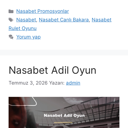
Kategoriler
Nasabet Promosyonlar
Etiketler
Nasabet
,
Nasabet Canlı Bakara
,
Nasabet
Rulet Oyunu
Yorum yap
Nasabet Adil Oyun
Temmuz 3, 2026
Yazarı:
admin