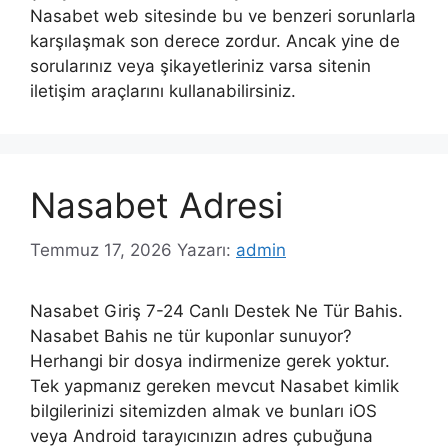
Nasabet web sitesinde bu ve benzeri sorunlarla
karşılaşmak son derece zordur. Ancak yine de
sorularınız veya şikayetleriniz varsa sitenin
iletişim araçlarını kullanabilirsiniz.
Nasabet Adresi
Temmuz 17, 2026
Yazarı:
admin
Nasabet Giriş 7-24 Canlı Destek Ne Tür Bahis.
Nasabet Bahis ne tür kuponlar sunuyor?
Herhangi bir dosya indirmenize gerek yoktur.
Tek yapmanız gereken mevcut Nasabet kimlik
bilgilerinizi sitemizden almak ve bunları iOS
veya Android tarayıcınızın adres çubuğuna