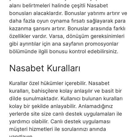
alanı belirtmeleri halinde çeşitli Nasabet
bonusları alacaklardır. Bonuslar yatırımı artırır ve
daha fazla oyun oynama fırsatı sağlayarak para
kazanma şansını artırır. Bonuslar arasında farklı
özellikler vardır. Varsa, dönüşüm gereksinimleri
gibi ayrıntılar için ana sayfanın promosyonlar
bölümünde ilgili bonusu kontrol edebilirsiniz.
Nasabet Kuralları
Kurallar özel hükümler içerebilir. Nasabet
kuralları, bahisçilere kolay anlaşılır ve basit bir
dilde sunulmaktadır. Kullanıcı bulunan kuralları
kolay bir şekilde anlayabilir. Anlamadığınız
yerlerde site size canlı destek uygulamaları ile
yardımcı olabilir. Canlı destek uygulaması
müşteri hizmetleri ile sorularınızı anında
yanıtlayın.