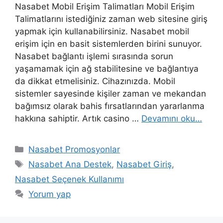
Nasabet Mobil Erişim Talimatları Mobil Erişim
Talimatlarını istediğiniz zaman web sitesine giriş
yapmak için kullanabilirsiniz. Nasabet mobil
erişim için en basit sistemlerden birini sunuyor.
Nasabet bağlantı işlemi sırasında sorun
yaşamamak için ağ stabilitesine ve bağlantıya
da dikkat etmelisiniz. Cihazınızda. Mobil
sistemler sayesinde kişiler zaman ve mekandan
bağımsız olarak bahis fırsatlarından yararlanma
hakkına sahiptir. Artık casino …
Devamını oku…
Kategoriler
Nasabet Promosyonlar
Etiketler
Nasabet Ana Destek
,
Nasabet Giriş
,
Nasabet Seçenek Kullanımı
Yorum yap