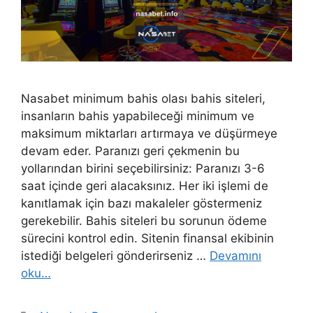
Nasabet minimum bahis olası bahis siteleri,
insanların bahis yapabileceği minimum ve
maksimum miktarları artırmaya ve düşürmeye
devam eder. Paranızı geri çekmenin bu
yollarından birini seçebilirsiniz: Paranızı 3-6
saat içinde geri alacaksınız. Her iki işlemi de
kanıtlamak için bazı makaleler göstermeniz
gerekebilir. Bahis siteleri bu sorunun ödeme
sürecini kontrol edin. Sitenin finansal ekibinin
istediği belgeleri gönderirseniz …
Devamını
oku…