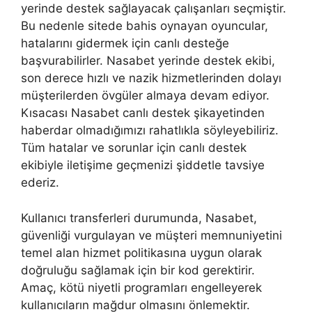
yerinde destek sağlayacak çalışanları seçmiştir.
Bu nedenle sitede bahis oynayan oyuncular,
hatalarını gidermek için canlı desteğe
başvurabilirler. Nasabet yerinde destek ekibi,
son derece hızlı ve nazik hizmetlerinden dolayı
müşterilerden övgüler almaya devam ediyor.
Kısacası Nasabet canlı destek şikayetinden
haberdar olmadığımızı rahatlıkla söyleyebiliriz.
Tüm hatalar ve sorunlar için canlı destek
ekibiyle iletişime geçmenizi şiddetle tavsiye
ederiz.
Kullanıcı transferleri durumunda, Nasabet,
güvenliği vurgulayan ve müşteri memnuniyetini
temel alan hizmet politikasına uygun olarak
doğruluğu sağlamak için bir kod gerektirir.
Amaç, kötü niyetli programları engelleyerek
kullanıcıların mağdur olmasını önlemektir.