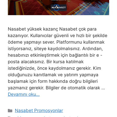
Nasabet yüksek kazanç Nasabet çok para
kazanıyor. Kullanıcılar güvenli ve hızlı bir şekilde
ödeme yapmayı sever. Platformunu kullanmak
istiyorsanız, siteye kaydolmalısınız. Ardından,
hesabınızı etkinleştirmek için bağlantılı bir e -
posta alacaksınız. Bir kursa katılmak
istediğinizde, önce kaydolmanız gerekir. Kim
olduğunuzu kanıtlamak ve yatırım yapmaya
başlamak için form hakkında doğru bilgileri
yazmanız gerekir. Bilgiler de otomatik olarak …
Devamını oku…
Kategoriler
Nasabet Promosyonlar