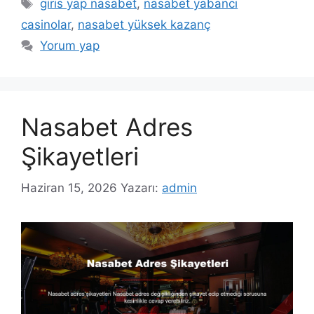
Etiketler
giris yap nasabet
,
nasabet yabancı
casinolar
,
nasabet yüksek kazanç
Yorum yap
Nasabet Adres
Şikayetleri
Haziran 15, 2026
Yazarı:
admin