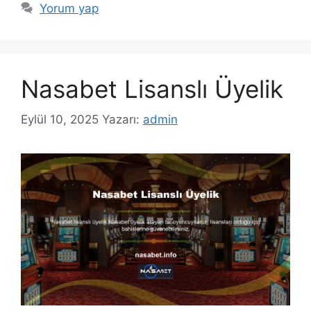
Yorum yap
Nasabet Lisanslı Üyelik
Eylül 10, 2025
Yazarı:
admin