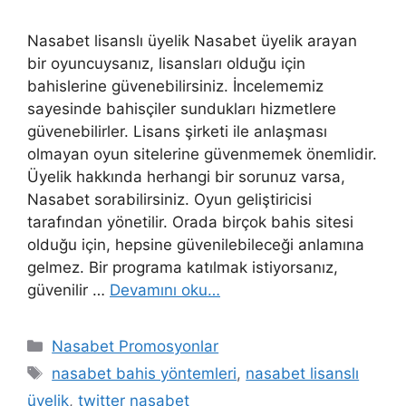
Nasabet lisanslı üyelik Nasabet üyelik arayan
bir oyuncuysanız, lisansları olduğu için
bahislerine güvenebilirsiniz. İncelememiz
sayesinde bahisçiler sundukları hizmetlere
güvenebilirler. Lisans şirketi ile anlaşması
olmayan oyun sitelerine güvenmemek önemlidir.
Üyelik hakkında herhangi bir sorunuz varsa,
Nasabet sorabilirsiniz. Oyun geliştiricisi
tarafından yönetilir. Orada birçok bahis sitesi
olduğu için, hepsine güvenilebileceği anlamına
gelmez. Bir programa katılmak istiyorsanız,
güvenilir …
Devamını oku…
Kategoriler
Nasabet Promosyonlar
Etiketler
nasabet bahis yöntemleri
,
nasabet lisanslı
üyelik
,
twitter nasabet