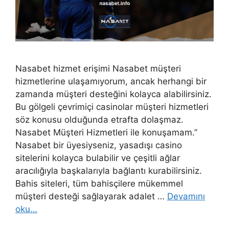
Nasabet hizmet erişimi Nasabet müşteri
hizmetlerine ulaşamıyorum, ancak herhangi bir
zamanda müşteri desteğini kolayca alabilirsiniz.
Bu gölgeli çevrimiçi casinolar müşteri hizmetleri
söz konusu olduğunda etrafta dolaşmaz.
Nasabet Müşteri Hizmetleri ile konuşamam.”
Nasabet bir üyesiyseniz, yasadışı casino
sitelerini kolayca bulabilir ve çeşitli ağlar
aracılığıyla başkalarıyla bağlantı kurabilirsiniz.
Bahis siteleri, tüm bahisçilere mükemmel
müşteri desteği sağlayarak adalet …
Devamını
oku…