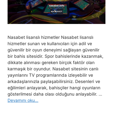
Nasabet lisanslı hizmetler Nasabet lisanslı
hizmetler sunan ve kullanıcıları için adil ve
güvenilir bir oyun deneyimi sağlayan güvenilir
bir bahis sitesidir. Spor bahislerinde kazanmak,
dikkate alınması gereken birçok faktör olan
karmaşık bir oyundur. Nasabet sitesinin canlı
yayınlarını TV programlarında izleyebilir ve
arkadaşlarınızla paylaşabilirsiniz. Desenleri ve
eğilimleri anlayarak, bahisçiler hangi oyunların
gösterilmesi daha olası olduğunu anlayabilir. …
Devamını oku…