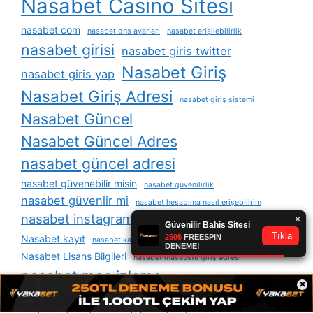
Nasabet Casino Sitesi
nasabet com
nasabet dns ayarları
nasabet erişilebilirlik
nasabet girisi
nasabet giris twitter
Nasabet Giriş
nasabet giris yap
Nasabet Giriş Adresi
nasabet giriş sistemi
Nasabet Güncel
Nasabet Güncel Adres
nasabet güncel adresi
nasabet güvenebilir misin
nasabet güvenilirlik
nasabet güvenlir mi
nasabet hesabıma nasıl erişebilirim
nasabet instagram
nasabet kapalı site
nasabet katılım
nasabet kaç oldu
Nasabet kayıt
nasabet kayıtlı site
Nasabet Lisans Bilgileri
nasabet masaüstü giriş adresi
nasabet maç izleme
nasabet mobil bahis sitesi
×
nasabet müşteri memnuniyeti
nasabet nasıl kayıt olabilirim