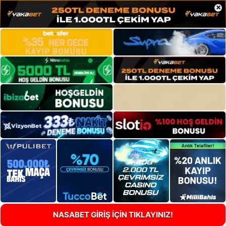
×
NASABET GİRİŞ İÇİN TIKLAYINIZ!