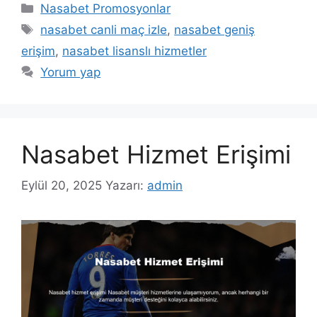
Kategoriler
Nasabet Promosyonlar
Etiketler
nasabet canli maç izle
,
nasabet geniş
erişim
,
nasabet lisanslı hizmetler
Yorum yap
Nasabet Hizmet Erişimi
Eylül 20, 2025
Yazarı:
admin