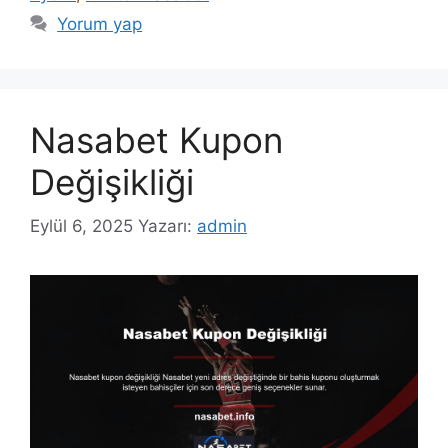
Yorum yap
Nasabet Kupon
Değişikliği
Eylül 6, 2025
Yazarı:
admin