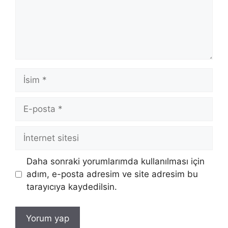
İsim
E-
posta
İnternet
sitesi
Daha sonraki yorumlarımda kullanılması için
adım, e-posta adresim ve site adresim bu
tarayıcıya kaydedilsin.