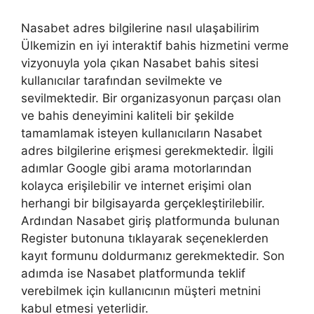
Nasabet adres bilgilerine nasıl ulaşabilirim
Ülkemizin en iyi interaktif bahis hizmetini verme
vizyonuyla yola çıkan Nasabet bahis sitesi
kullanıcılar tarafından sevilmekte ve
sevilmektedir. Bir organizasyonun parçası olan
ve bahis deneyimini kaliteli bir şekilde
tamamlamak isteyen kullanıcıların Nasabet
adres bilgilerine erişmesi gerekmektedir. İlgili
adımlar Google gibi arama motorlarından
kolayca erişilebilir ve internet erişimi olan
herhangi bir bilgisayarda gerçekleştirilebilir.
Ardından Nasabet giriş platformunda bulunan
Register butonuna tıklayarak seçeneklerden
kayıt formunu doldurmanız gerekmektedir. Son
adımda ise Nasabet platformunda teklif
verebilmek için kullanıcının müşteri metnini
kabul etmesi yeterlidir.