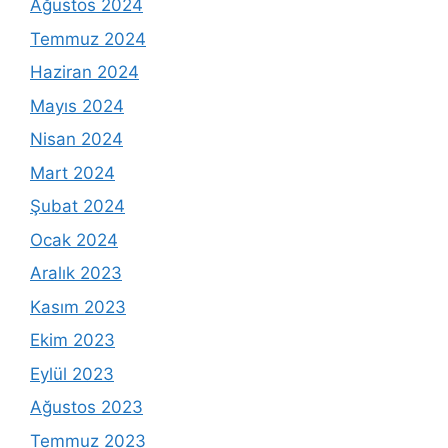
Ağustos 2024
Temmuz 2024
Haziran 2024
Mayıs 2024
Nisan 2024
Mart 2024
Şubat 2024
Ocak 2024
Aralık 2023
Kasım 2023
Ekim 2023
Eylül 2023
Ağustos 2023
Temmuz 2023