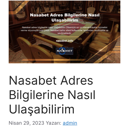
Nasabet Adres
Bilgilerine Nasıl
Ulaşabilirim
Nisan 29, 2023
Yazarı:
admin