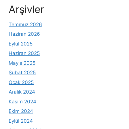
Arşivler
Temmuz 2026
Haziran 2026
Eylül 2025
Haziran 2025
Mayıs 2025
Şubat 2025
Ocak 2025
Aralık 2024
Kasım 2024
Ekim 2024
Eylül 2024