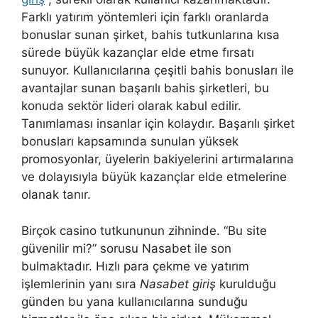
Farklı yatırım yöntemleri için farklı oranlarda
bonuslar sunan şirket, bahis tutkunlarına kısa
sürede büyük kazançlar elde etme fırsatı
sunuyor. Kullanıcılarına çeşitli bahis bonusları ile
avantajlar sunan başarılı bahis şirketleri, bu
konuda sektör lideri olarak kabul edilir.
Tanımlaması insanlar için kolaydır. Başarılı şirket
bonusları kapsamında sunulan yüksek
promosyonlar, üyelerin bakiyelerini artırmalarına
ve dolayısıyla büyük kazançlar elde etmelerine
olanak tanır.
Birçok casino tutkununun zihninde. “Bu site
güvenilir mi?” sorusu Nasabet ile son
bulmaktadır. Hızlı para çekme ve yatırım
işlemlerinin yanı sıra
Nasabet giriş
kurulduğu
günden bu yana kullanıcılarına sunduğu