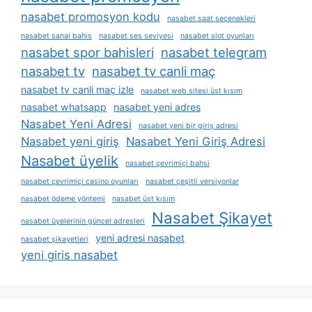
nasabet promosyon kodu
nasabet saat seçenekleri
nasabet sanal bahis
nasabet ses seviyesi
nasabet slot oyunları
nasabet spor bahisleri
nasabet telegram
nasabet tv
nasabet tv canli maç
nasabet tv canli maç izle
nasabet web sitesi üst kısım
nasabet whatsapp
nasabet yeni adres
Nasabet Yeni Adresi
nasabet yeni bir giriş adresi
Nasabet yeni giriş
Nasabet Yeni Giriş Adresi
Nasabet üyelik
nasabet çevrimiçi bahsi
nasabet çevrimiçi casino oyunları
nasabet çeşitli versiyonlar
nasabet ödeme yöntemi
nasabet üst kısım
Nasabet Şikayet
nasabet üyelerinin güncel adresleri
yeni adresi nasabet
nasabet şikayetleri
yeni giris nasabet