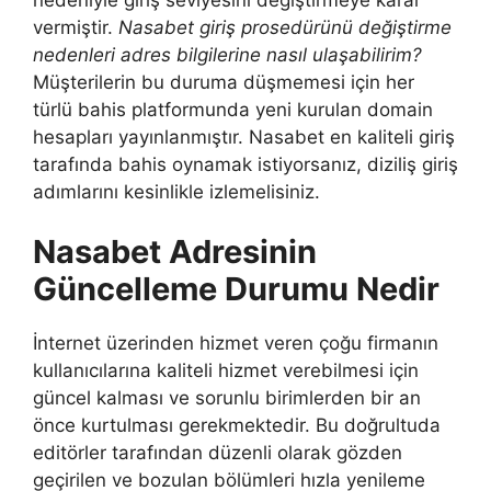
vermiştir.
Nasabet giriş prosedürünü değiştirme
nedenleri adres bilgilerine nasıl ulaşabilirim?
Müşterilerin bu duruma düşmemesi için her
türlü bahis platformunda yeni kurulan domain
hesapları yayınlanmıştır. Nasabet en kaliteli giriş
tarafında bahis oynamak istiyorsanız, diziliş giriş
adımlarını kesinlikle izlemelisiniz.
Nasabet Adresinin
Güncelleme Durumu Nedir
İnternet üzerinden hizmet veren çoğu firmanın
kullanıcılarına kaliteli hizmet verebilmesi için
güncel kalması ve sorunlu birimlerden bir an
önce kurtulması gerekmektedir. Bu doğrultuda
editörler tarafından düzenli olarak gözden
geçirilen ve bozulan bölümleri hızla yenileme