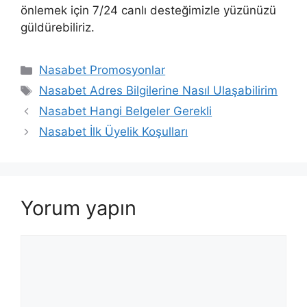
önlemek için 7/24 canlı desteğimizle yüzünüzü
güldürebiliriz.
Kategoriler
Nasabet Promosyonlar
Etiketler
Nasabet Adres Bilgilerine Nasıl Ulaşabilirim
Nasabet Hangi Belgeler Gerekli
Nasabet İlk Üyelik Koşulları
Yorum yapın
Yorum