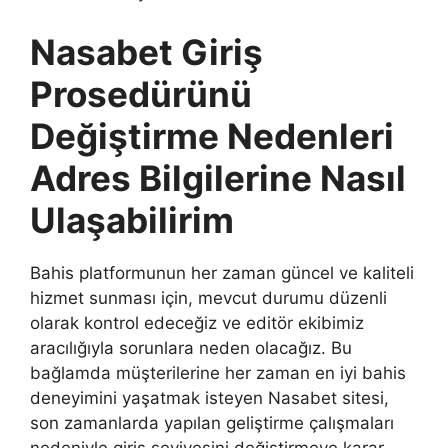
Nasabet Giriş
Prosedürünü
Değiştirme Nedenleri
Adres Bilgilerine Nasıl
Ulaşabilirim
Bahis platformunun her zaman güncel ve kaliteli
hizmet sunması için, mevcut durumu düzenli
olarak kontrol edeceğiz ve editör ekibimiz
aracılığıyla sorunlara neden olacağız. Bu
bağlamda müşterilerine her zaman en iyi bahis
deneyimini yaşatmak isteyen Nasabet sitesi,
son zamanlarda yapılan geliştirme çalışmaları
nedeniyle giriş seviyesini değiştirmeye karar