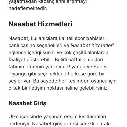
yaşatmadan kazançlarını artırmayı
hedeflemektedir.
Nasabet Hizmetleri
Nasabet, kullanıcılara kaliteli spor bahisleri,
canlı casino seçenekleri ve
Nasabet hizmetleri
eğlence içeriği sunar ve çok çeşitli alanlarda
faaliyet gösterebilir. Belirli haftalık maçları
tahmin etmenin yanı sıra; Piyango ve Süper
Piyango gibi seçeneklerle herkese göre bir
şeyler var. Bu sayede her kesimden oyuncu için
ortak bir iletişim noktası haline gelebilirsiniz.
Nasabet Giriş
Ülke içerisinde yaşanan erişim kısıtlamaları
nedeniyle Nasabet giriş adresi sürekli olarak