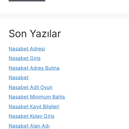
Son Yazılar
Nasabet Adresi
Nasabet Giriş
Nasabet Adres Bulma
Nasabet
Nasabet Adil Oyun
Nasabet Minimum Bahis
Nasabet Kayıt Bilgileri
Nasabet Kolay Giriş
Nasabet Alan Adı