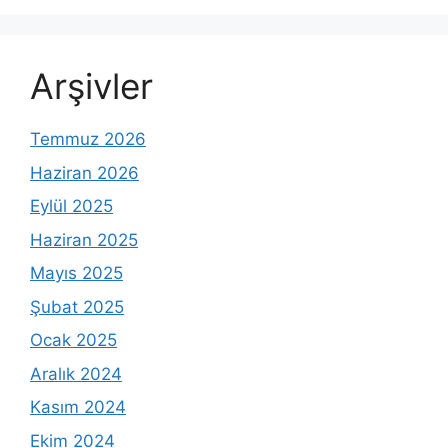
Arşivler
Temmuz 2026
Haziran 2026
Eylül 2025
Haziran 2025
Mayıs 2025
Şubat 2025
Ocak 2025
Aralık 2024
Kasım 2024
Ekim 2024