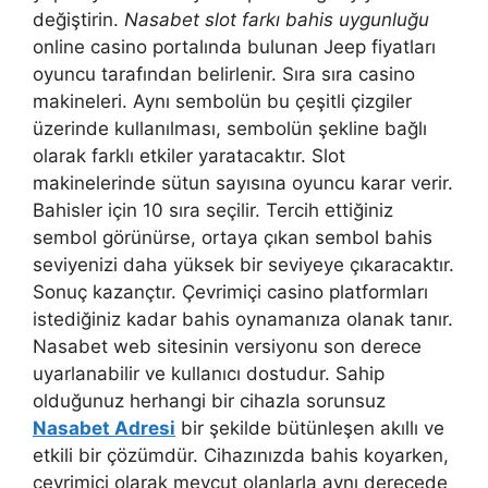
değiştirin.
Nasabet slot farkı bahis uygunluğu
online casino portalında bulunan Jeep fiyatları
oyuncu tarafından belirlenir. Sıra sıra casino
makineleri. Aynı sembolün bu çeşitli çizgiler
üzerinde kullanılması, sembolün şekline bağlı
olarak farklı etkiler yaratacaktır. Slot
makinelerinde sütun sayısına oyuncu karar verir.
Bahisler için 10 sıra seçilir. Tercih ettiğiniz
sembol görünürse, ortaya çıkan sembol bahis
seviyenizi daha yüksek bir seviyeye çıkaracaktır.
Sonuç kazançtır. Çevrimiçi casino platformları
istediğiniz kadar bahis oynamanıza olanak tanır.
Nasabet web sitesinin versiyonu son derece
uyarlanabilir ve kullanıcı dostudur. Sahip
olduğunuz herhangi bir cihazla sorunsuz
Nasabet Adresi
bir şekilde bütünleşen akıllı ve
etkili bir çözümdür. Cihazınızda bahis koyarken,
çevrimiçi olarak mevcut olanlarla aynı derecede