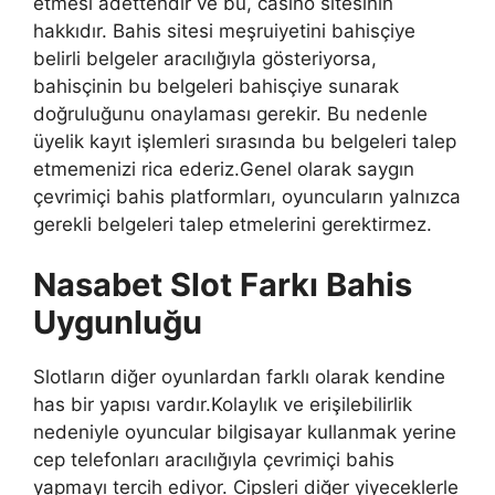
etmesi adettendir ve bu, casino sitesinin
hakkıdır. Bahis sitesi meşruiyetini bahisçiye
belirli belgeler aracılığıyla gösteriyorsa,
bahisçinin bu belgeleri bahisçiye sunarak
doğruluğunu onaylaması gerekir. Bu nedenle
üyelik kayıt işlemleri sırasında bu belgeleri talep
etmemenizi rica ederiz.Genel olarak saygın
çevrimiçi bahis platformları, oyuncuların yalnızca
gerekli belgeleri talep etmelerini gerektirmez.
Nasabet Slot Farkı Bahis
Uygunluğu
Slotların diğer oyunlardan farklı olarak kendine
has bir yapısı vardır.Kolaylık ve erişilebilirlik
nedeniyle oyuncular bilgisayar kullanmak yerine
cep telefonları aracılığıyla çevrimiçi bahis
yapmayı tercih ediyor. Cipsleri diğer yiyeceklerle