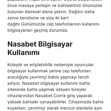
önce masaya yerleşin ve bahislerinizi önünüzde
bulunan dairesel alana yatırın. Dağıtıcı daha
sonra kendisine ve size iki kart
dağıtır.Günümüzde cep telefonlarının kullanımı
bilgisayarları geçmiş durumda.
Nasabet Bilgisayar
Kullanımı
Kolaylık ve erişilebilirlik nedeniyle oyuncular
bilgisayar kullanmak yerine cep telefonları
aracılığıyla çevrimiçi bahis yapmayı tercih
ediyor.
Nasabet bilgisayar kullanımı
bahis
sitesinde bahis yapmak isteyen bireyler
cihazlarından Nasabet.Com’a giriş yaparak
yüksek bahisler oynayabilirler. Cihazınızda bahis
koyarken, çevrimiçi olarak mevcut olanlarla aynı