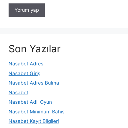
Son Yazılar
Nasabet Adresi
Nasabet Giriş
Nasabet Adres Bulma
Nasabet
Nasabet Adil Oyun
Nasabet Minimum Bahis
Nasabet Kayıt Bilgileri