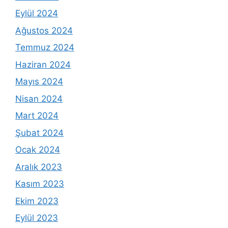
Eylül 2024
Ağustos 2024
Temmuz 2024
Haziran 2024
Mayıs 2024
Nisan 2024
Mart 2024
Şubat 2024
Ocak 2024
Aralık 2023
Kasım 2023
Ekim 2023
Eylül 2023