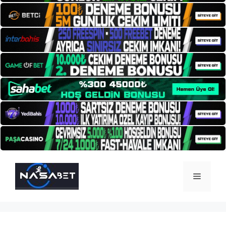
İçeriğe
atla
Menü