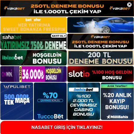
×
NASABET GİRİŞ İÇİN TIKLAYINIZ!