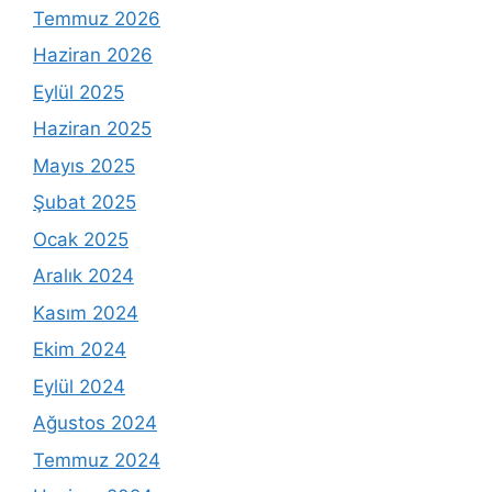
Temmuz 2026
Haziran 2026
Eylül 2025
Haziran 2025
Mayıs 2025
Şubat 2025
Ocak 2025
Aralık 2024
Kasım 2024
Ekim 2024
Eylül 2024
Ağustos 2024
Temmuz 2024