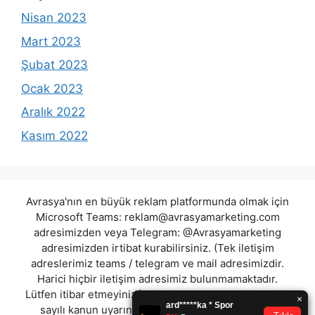
Nisan 2023
Mart 2023
Şubat 2023
Ocak 2023
Aralık 2022
Kasım 2022
Avrasya'nın en büyük reklam platformunda olmak için
Microsoft Teams:
reklam@avrasyamarketing.com
adresimizden veya Telegram: @Avrasyamarketing
adresimizden irtibat kurabilirsiniz. (Tek iletişim
adreslerimiz teams / telegram ve mail adresimizdir.
Harici hiçbir iletişim adresimiz bulunmamaktadır.
Lütfen itibar etmeyiniz.) Türkiye yasalarına göre 7258
sayılı kanun uyarınca yasa dışı bahis oynamanın