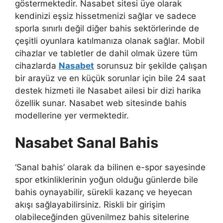
göstermektedir. Nasabet sitesi üye olarak
kendinizi eşsiz hissetmenizi sağlar ve sadece
sporla sınırlı değil diğer bahis sektörlerinde de
çeşitli oyunlara katılmanıza olanak sağlar. Mobil
cihazlar ve tabletler de dahil olmak üzere tüm
cihazlarda
Nasabet
sorunsuz bir şekilde çalışan
bir arayüz ve en küçük sorunlar için bile 24 saat
destek hizmeti ile Nasabet ailesi bir dizi harika
özellik sunar. Nasabet web sitesinde bahis
modellerine yer vermektedir.
Nasabet Sanal Bahis
‘Sanal bahis’ olarak da bilinen e-spor sayesinde
spor etkinliklerinin yoğun olduğu günlerde bile
bahis oynayabilir, sürekli kazanç ve heyecan
akışı sağlayabilirsiniz. Riskli bir girişim
olabileceğinden güvenilmez bahis sitelerine