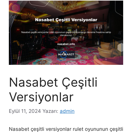
Nasabet Çeşitli
Versiyonlar
Eylül 11, 2024
Yazarı:
admin
Nasabet çeşitli versiyonlar rulet oyununun çeşitli