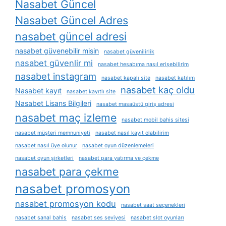
Nasabet Güncel
Nasabet Güncel Adres
nasabet güncel adresi
nasabet güvenebilir misin
nasabet güvenilirlik
nasabet güvenlir mi
nasabet hesabıma nasıl erişebilirim
nasabet instagram
nasabet kapalı site
nasabet katılım
nasabet kaç oldu
Nasabet kayıt
nasabet kayıtlı site
Nasabet Lisans Bilgileri
nasabet masaüstü giriş adresi
nasabet maç izleme
nasabet mobil bahis sitesi
nasabet müşteri memnuniyeti
nasabet nasıl kayıt olabilirim
nasabet nasıl üye olunur
nasabet oyun düzenlemeleri
nasabet oyun şirketleri
nasabet para yatırma ve çekme
nasabet para çekme
nasabet promosyon
nasabet promosyon kodu
nasabet saat seçenekleri
nasabet sanal bahis
nasabet ses seviyesi
nasabet slot oyunları