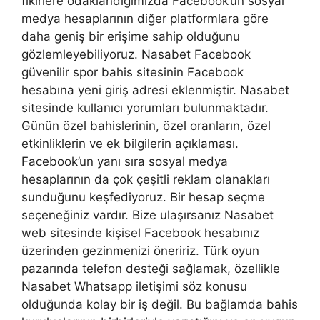
fikirlere odaklandığımızda Facebook’un sosyal
medya hesaplarının diğer platformlara göre
daha geniş bir erişime sahip olduğunu
gözlemleyebiliyoruz. Nasabet Facebook
güvenilir spor bahis sitesinin Facebook
hesabına yeni giriş adresi eklenmiştir. Nasabet
sitesinde kullanıcı yorumları bulunmaktadır.
Günün özel bahislerinin, özel oranların, özel
etkinliklerin ve ek bilgilerin açıklaması.
Facebook’un yanı sıra sosyal medya
hesaplarının da çok çeşitli reklam olanakları
sunduğunu keşfediyoruz. Bir hesap seçme
seçeneğiniz vardır. Bize ulaşırsanız Nasabet
web sitesinde kişisel Facebook hesabınız
üzerinden gezinmenizi öneririz. Türk oyun
pazarında telefon desteği sağlamak, özellikle
Nasabet Whatsapp iletişimi söz konusu
olduğunda kolay bir iş değil. Bu bağlamda bahis