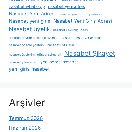
nasabet whatsapp
nasabet yeni adres
Nasabet Yeni Adresi
nasabet yeni bir giriş adresi
Nasabet yeni giriş
Nasabet Yeni Giriş Adresi
Nasabet üyelik
nasabet çevrimiçi bahsi
nasabet çevrimiçi casino oyunları
nasabet çeşitli versiyonlar
nasabet ödeme yöntemi
nasabet üst kısım
Nasabet Şikayet
nasabet üyelerinin güncel adresleri
yeni adresi nasabet
nasabet şikayetleri
yeni giris nasabet
Arşivler
Temmuz 2026
Haziran 2026