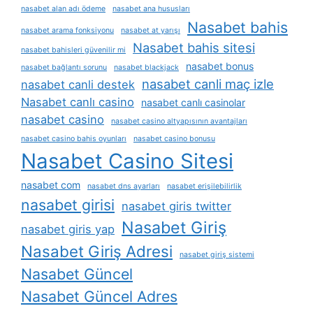
nasabet alan adı ödeme
nasabet ana hususları
Nasabet bahis
nasabet arama fonksiyonu
nasabet at yarışı
Nasabet bahis sitesi
nasabet bahisleri güvenilir mi
nasabet bonus
nasabet bağlantı sorunu
nasabet blackjack
nasabet canli maç izle
nasabet canli destek
Nasabet canlı casino
nasabet canlı casinolar
nasabet casino
nasabet casino altyapısının avantajları
nasabet casino bahis oyunları
nasabet casino bonusu
Nasabet Casino Sitesi
nasabet com
nasabet dns ayarları
nasabet erişilebilirlik
nasabet girisi
nasabet giris twitter
Nasabet Giriş
nasabet giris yap
Nasabet Giriş Adresi
nasabet giriş sistemi
Nasabet Güncel
Nasabet Güncel Adres