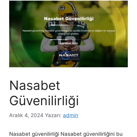
Nasabet
Güvenilirliği
Aralık 4, 2024
Yazarı:
admin
Nasabet güvenilirliği Nasabet güvenilirliğini bu