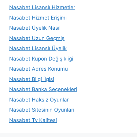
Nasabet Lisanslı Hizmetler
Nasabet Hizmet Erişimi
Nasabet Üyelik Nasıl
Nasabet Uzun Geçmiş
Nasabet Lisanslı Üyelik
Nasabet Kupon Değişikliği
Nasabet Adres Konumu
Nasabet Bilgi İlgisi
Nasabet Banka Seçenekleri
Nasabet Haksız Oyunlar
Nasabet Sitesinin Oyunları
Nasabet Tv Kalitesi