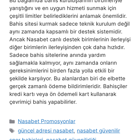
Bu bağlamda bahis kuruluşlarının birbirleriyle
yarıştığını ve en uygun hizmeti sunmak için
çeşitli limitler belirlediklerini anlamak önemlidir.
Bahis sitesi kurmak sadece teknik kurulum değil
aynı zamanda kapsamlı bir destek sistemidir.
Ancak Nasabet canlı destek birimlerinin ilerleyişi
diğer birimlerin ilerleyişinden çok daha hızlıdır.
Sadece bahis sitelerine anında yardım
sağlamakla kalmıyor, aynı zamanda onların
gereksinimlerini birden fazla yolla etkili bir
şekilde karşılıyor. Bu alanlardan biri de elbette
gerçek zamanlı ödeme bildirimleridir. Bahisçiler
kredi kartı veya ön ödemeli kart kullanarak
çevrimiçi bahis yapabilirler.
Kategoriler
Nasabet Promosyonlar
Etiketler
güncel adresi nasabet
,
nasabet güvenilir