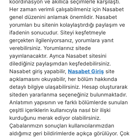
koordinasyon ve akıllıca seçimlerle karşılaştı.
Her zaman verimli çalışabilmeniz için Nasabet
genel düzenini anlamak önemlidir. Nasabet
yorumları bu sitenin kolaylaştırdığı paylaşım ve
ifadenin sonucudur. Siteyi keşfetmeyle
gerçekten ilgileniyorsanız, yorumlara yanıt
verebilirsiniz. Yorumlarınız sitede
yayınlanacaktır. Ayrıca Nasabet sitesini
dilediğiniz paylaşımdan keşfedebilirsiniz.
Nasabet giriş yapabilir,
Nasabet Giriş
site
açıklamasını okuyabilir, her bölüm hakkında
detaylı bilgiye ulaşabilirsiniz. Hesap oluşturarak
siteden yararlanma seçeneğiniz bulunmaktadır.
Anlatımın yapısının ve farklı bölümlerde sunulan
çeşitli içeriklerin kullanıcıyla nasıl bir ilişki
kurduğunu merak ediyor olabilirsiniz.
Çabalarımızın sonuçları kullanıcılarımızdan
aldığımız geri bildirimlerde açıkça görülüyor. Çok