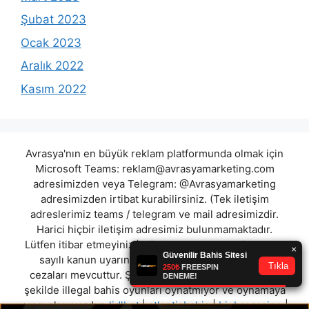
Şubat 2023
Ocak 2023
Aralık 2022
Kasım 2022
Avrasya'nın en büyük reklam platformunda olmak için
Microsoft Teams:
reklam@avrasyamarketing.com
adresimizden veya Telegram: @Avrasyamarketing
adresimizden irtibat kurabilirsiniz. (Tek iletişim
adreslerimiz teams / telegram ve mail adresimizdir.
Harici hiçbir iletişim adresimiz bulunmamaktadır.
Lütfen itibar etmeyiniz.) Türkiye yasalarına göre 7258
sayılı kanun uyarınca yasa dışı bahis oynamanın
cezaları mevcuttur. Şu an bulunduğunuz site hiç bir
şekilde illegal bahis oyunları oynatmıyor ve oynamaya
aracı olmuyordur.
lidlbet
|
atlantisbahis
|
bigbrocasino
|