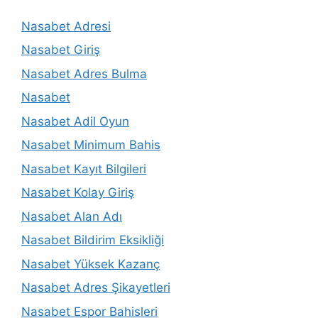
Nasabet Adresi
Nasabet Giriş
Nasabet Adres Bulma
Nasabet
Nasabet Adil Oyun
Nasabet Minimum Bahis
Nasabet Kayıt Bilgileri
Nasabet Kolay Giriş
Nasabet Alan Adı
Nasabet Bildirim Eksikliği
Nasabet Yüksek Kazanç
Nasabet Adres Şikayetleri
Nasabet Espor Bahisleri