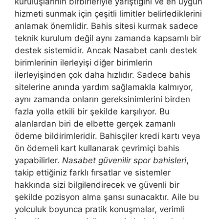
kuruluşlarının birbirleriyle yarıştığını ve en uygun
hizmeti sunmak için çeşitli limitler belirlediklerini
anlamak önemlidir. Bahis sitesi kurmak sadece
teknik kurulum değil aynı zamanda kapsamlı bir
destek sistemidir. Ancak Nasabet canlı destek
birimlerinin ilerleyişi diğer birimlerin
ilerleyişinden çok daha hızlıdır. Sadece bahis
sitelerine anında yardım sağlamakla kalmıyor,
aynı zamanda onların gereksinimlerini birden
fazla yolla etkili bir şekilde karşılıyor. Bu
alanlardan biri de elbette gerçek zamanlı
ödeme bildirimleridir. Bahisçiler kredi kartı veya
ön ödemeli kart kullanarak çevrimiçi bahis
yapabilirler.
Nasabet güvenilir spor bahisleri
,
takip ettiğiniz farklı fırsatlar ve sistemler
hakkında sizi bilgilendirecek ve güvenli bir
şekilde pozisyon alma şansı sunacaktır. Aile bu
yolculuk boyunca pratik konuşmalar, verimli