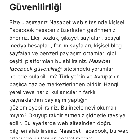
Güvenilirliği
Bize ulaşırsanız Nasabet web sitesinde kişisel
Facebook hesabınız üzerinden gezinmenizi
öneririz. Ekşi sözlük, şikayet sayfaları, sosyal
medya hesapları, forum sayfaları, kişisel blog
sayfaları ve benzeri paylaşım ortamları gibi
çeşitli platformları bulabilirsiniz.
Nasabet
facebook güvenilirliği
sitesindeki yorumları
nerede bulabilirim? Türkiye’nin ve Avrupa’nın
başlıca cazibe merkezlerinden biridir. Hangi
yerel veya harici kullanıcıların farklı
kaynaklardan paylaşım yaptığını
gözlemleyebilirsiniz. Bu incelemeyi okumalı
mıyım? Okuyup takdir etmeniz şiddetle tavsiye
edilir. Bu ayarlarda web sitesinden doğru
bilgileri alabilirsiniz. Nasabet Facebook, bu web
sitesinde kullanılan sosyal medya