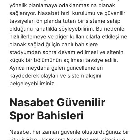
yönelik planlamaya odaklanmasına olanak
sağlanıyor. Nasabet hızlı kurulumu ve güvenilir
tavsiyeleri ön planda tutan bir sisteme sahip
olduğunu rahatlıkla söyleyebilirim. Bu nedenle
hızlı ilerlemeye ve diğer kullanıcılarla etkileşime
olanak sağladığı için canlı bahislere
stadyumdan sonra devam edilmesi ve sitenin
küçük bir bölümünün açılması tavsiye edilir.
Ayrıca meydana gelen güncellemeleri
kaydederek olayları ve sistem akışını
belgeleyebilirsiniz.
Nasabet Güvenilir
Spor Bahisleri
Nasabet her zaman güvenle oluşturduğunuz bir
sitedir.Bize ulaşırsanız Nasabet web sitesinde