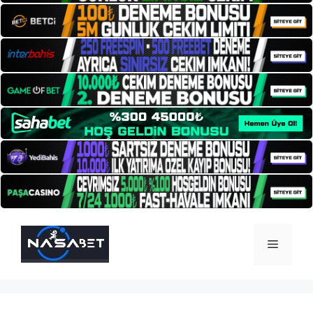
İçeriğe
atla
Menü