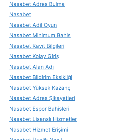
Nasabet Adres Bulma
Nasabet
Nasabet Adil Oyun
Nasabet Minimum Bahis
Nasabet Kayıt Bilgileri
Nasabet Kolay Giriş
Nasabet Alan Adı
Nasabet Bildirim Eksikliği
Nasabet Yüksek Kazanç
Nasabet Adres Şikayetleri
Nasabet Espor Bahisleri
Nasabet Lisanslı Hizmetler
Nasabet Hizmet Erişimi