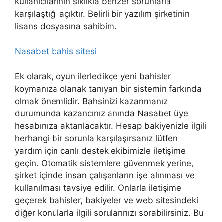
kullanıcılarının sıklıkla benzer sorunlarla
karşılaştığı açıktır. Belirli bir yazılım şirketinin
lisans dosyasına sahibim.
Nasabet bahis sitesi
Ek olarak, oyun ilerledikçe yeni bahisler
koymanıza olanak tanıyan bir sistemin farkında
olmak önemlidir. Bahsinizi kazanmanız
durumunda kazancınız anında Nasabet üye
hesabınıza aktarılacaktır. Hesap bakiyenizle ilgili
herhangi bir sorunla karşılaşırsanız lütfen
yardım için canlı destek ekibimizle iletişime
geçin. Otomatik sistemlere güvenmek yerine,
şirket içinde insan çalışanların işe alınması ve
kullanılması tavsiye edilir. Onlarla iletişime
geçerek bahisler, bakiyeler ve web sitesindeki
diğer konularla ilgili sorularınızı sorabilirsiniz. Bu