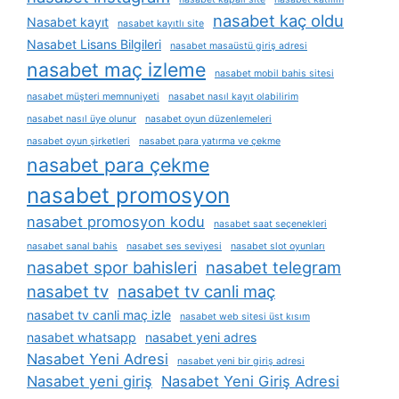
nasabet kaç oldu
Nasabet kayıt
nasabet kayıtlı site
Nasabet Lisans Bilgileri
nasabet masaüstü giriş adresi
nasabet maç izleme
nasabet mobil bahis sitesi
nasabet müşteri memnuniyeti
nasabet nasıl kayıt olabilirim
nasabet nasıl üye olunur
nasabet oyun düzenlemeleri
nasabet oyun şirketleri
nasabet para yatırma ve çekme
nasabet para çekme
nasabet promosyon
nasabet promosyon kodu
nasabet saat seçenekleri
nasabet sanal bahis
nasabet ses seviyesi
nasabet slot oyunları
nasabet spor bahisleri
nasabet telegram
nasabet tv
nasabet tv canli maç
nasabet tv canli maç izle
nasabet web sitesi üst kısım
nasabet whatsapp
nasabet yeni adres
Nasabet Yeni Adresi
nasabet yeni bir giriş adresi
Nasabet yeni giriş
Nasabet Yeni Giriş Adresi