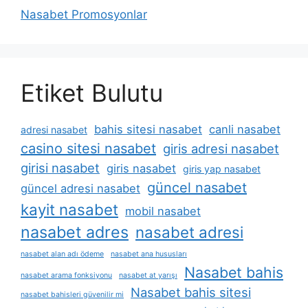
Nasabet Promosyonlar
Etiket Bulutu
bahis sitesi nasabet
canli nasabet
adresi nasabet
casino sitesi nasabet
giris adresi nasabet
girisi nasabet
giris nasabet
giris yap nasabet
güncel nasabet
güncel adresi nasabet
kayit nasabet
mobil nasabet
nasabet adres
nasabet adresi
nasabet alan adı ödeme
nasabet ana hususları
Nasabet bahis
nasabet arama fonksiyonu
nasabet at yarışı
Nasabet bahis sitesi
nasabet bahisleri güvenilir mi