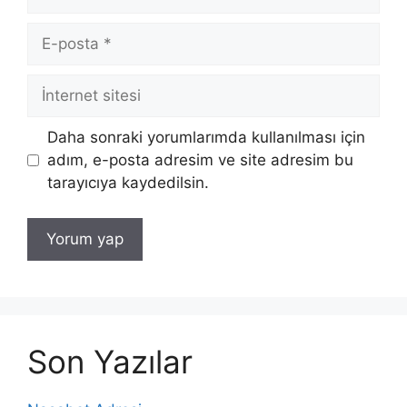
E-
posta
İnternet
sitesi
Daha sonraki yorumlarımda kullanılması için
adım, e-posta adresim ve site adresim bu
tarayıcıya kaydedilsin.
Son Yazılar