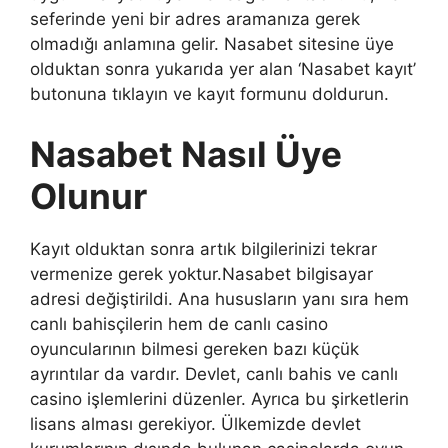
seferinde yeni bir adres aramanıza gerek
olmadığı anlamına gelir. Nasabet sitesine üye
olduktan sonra yukarıda yer alan ‘Nasabet kayıt’
butonuna tıklayın ve kayıt formunu doldurun.
Nasabet Nasıl Üye
Olunur
Kayıt olduktan sonra artık bilgilerinizi tekrar
vermenize gerek yoktur.Nasabet bilgisayar
adresi değiştirildi. Ana hususların yanı sıra hem
canlı bahisçilerin hem de canlı casino
oyuncularının bilmesi gereken bazı küçük
ayrıntılar da vardır. Devlet, canlı bahis ve canlı
casino işlemlerini düzenler. Ayrıca bu şirketlerin
lisans alması gerekiyor. Ülkemizde devlet