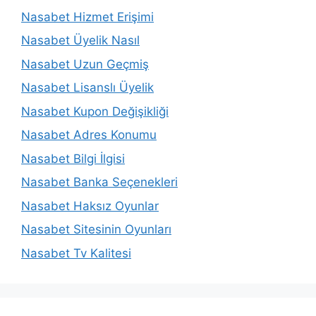
Nasabet Hizmet Erişimi
Nasabet Üyelik Nasıl
Nasabet Uzun Geçmiş
Nasabet Lisanslı Üyelik
Nasabet Kupon Değişikliği
Nasabet Adres Konumu
Nasabet Bilgi İlgisi
Nasabet Banka Seçenekleri
Nasabet Haksız Oyunlar
Nasabet Sitesinin Oyunları
Nasabet Tv Kalitesi