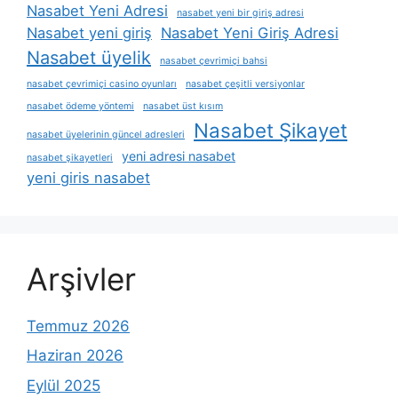
Nasabet Yeni Adresi
nasabet yeni bir giriş adresi
Nasabet yeni giriş
Nasabet Yeni Giriş Adresi
Nasabet üyelik
nasabet çevrimiçi bahsi
nasabet çevrimiçi casino oyunları
nasabet çeşitli versiyonlar
nasabet ödeme yöntemi
nasabet üst kısım
Nasabet Şikayet
nasabet üyelerinin güncel adresleri
yeni adresi nasabet
nasabet şikayetleri
yeni giris nasabet
Arşivler
Temmuz 2026
Haziran 2026
Eylül 2025