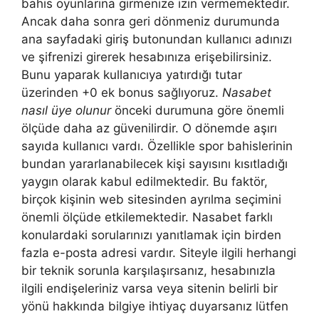
bahis oyunlarına girmenize izin vermemektedir.
Ancak daha sonra geri dönmeniz durumunda
ana sayfadaki giriş butonundan kullanıcı adınızı
ve şifrenizi girerek hesabınıza erişebilirsiniz.
Bunu yaparak kullanıcıya yatırdığı tutar
üzerinden +0 ek bonus sağlıyoruz.
Nasabet
nasıl üye olunur
önceki durumuna göre önemli
ölçüde daha az güvenilirdir. O dönemde aşırı
sayıda kullanıcı vardı. Özellikle spor bahislerinin
bundan yararlanabilecek kişi sayısını kısıtladığı
yaygın olarak kabul edilmektedir. Bu faktör,
birçok kişinin web sitesinden ayrılma seçimini
önemli ölçüde etkilemektedir. Nasabet farklı
konulardaki sorularınızı yanıtlamak için birden
fazla e-posta adresi vardır. Siteyle ilgili herhangi
bir teknik sorunla karşılaşırsanız, hesabınızla
ilgili endişeleriniz varsa veya sitenin belirli bir
yönü hakkında bilgiye ihtiyaç duyarsanız lütfen