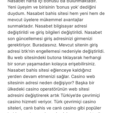
Nasabet hafta içi bonusu da bulunmaktadır.
Yeni üyeyim ve birisinin ‘bonus yok’ dediğini
duydum. Nasabet bahis sitesi hem yeni hem de
mevcut üyelere mükemmel avantajlar
sunmaktadır. Nasabet bilgisayar adresi
değiştirildi ve giriş bilgileri değiştirildi. Nasabet
son güncellemesi giriş adresinizi girmenizi
gerektiriyor. Buradasınız. Mevcut sitenin giriş
adresi btk’nin engellemesi nedeniyle değiştirildi.
Bu web sitesindeki butona tıklayarak herhangi
bir sorun yaşamadan kolayca erişebilirsiniz.
Nasabet bahis sitesi eğlenceye kaldığınız
yerden devam etmenizi sağlar. Casino web
sitesinin adresi neden değişiyor? Başka bir
ülkedeki casino operatörünün web sitesi
adresini değiştirerek artık Türkiye’de çevrimiçi
casino hizmeti veriyor. Türk çevrimiçi casino
siteleri, canlı bahis ve canlı casino gibi popüler