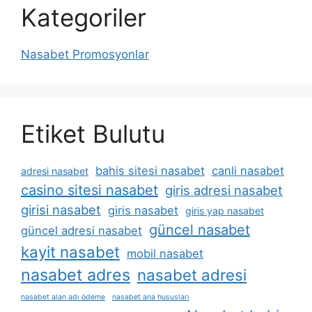
Kategoriler
Nasabet Promosyonlar
Etiket Bulutu
bahis sitesi nasabet
canli nasabet
adresi nasabet
casino sitesi nasabet
giris adresi nasabet
girisi nasabet
giris nasabet
giris yap nasabet
güncel nasabet
güncel adresi nasabet
kayit nasabet
mobil nasabet
nasabet adres
nasabet adresi
nasabet alan adı ödeme
nasabet ana hususları