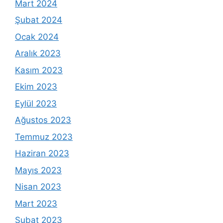
Mart 2024
Şubat 2024
Ocak 2024
Aralık 2023
Kasım 2023
Ekim 2023
Eylül 2023
Ağustos 2023
Temmuz 2023
Haziran 2023
Mayıs 2023
Nisan 2023
Mart 2023
Şubat 2023