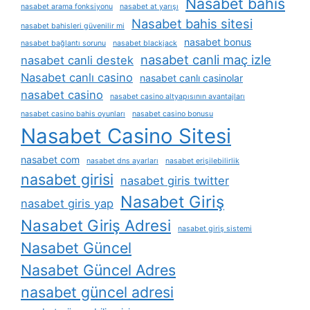
Nasabet bahis
nasabet arama fonksiyonu
nasabet at yarışı
Nasabet bahis sitesi
nasabet bahisleri güvenilir mi
nasabet bonus
nasabet bağlantı sorunu
nasabet blackjack
nasabet canli maç izle
nasabet canli destek
Nasabet canlı casino
nasabet canlı casinolar
nasabet casino
nasabet casino altyapısının avantajları
nasabet casino bahis oyunları
nasabet casino bonusu
Nasabet Casino Sitesi
nasabet com
nasabet dns ayarları
nasabet erişilebilirlik
nasabet girisi
nasabet giris twitter
Nasabet Giriş
nasabet giris yap
Nasabet Giriş Adresi
nasabet giriş sistemi
Nasabet Güncel
Nasabet Güncel Adres
nasabet güncel adresi