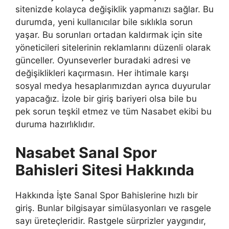
sitenizde kolayca değişiklik yapmanızı sağlar. Bu
durumda, yeni kullanıcılar bile sıklıkla sorun
yaşar. Bu sorunları ortadan kaldırmak için site
yöneticileri sitelerinin reklamlarını düzenli olarak
günceller. Oyunseverler buradaki adresi ve
değişiklikleri kaçırmasın. Her ihtimale karşı
sosyal medya hesaplarımızdan ayrıca duyurular
yapacağız. İzole bir giriş bariyeri olsa bile bu
pek sorun teşkil etmez ve tüm Nasabet ekibi bu
duruma hazırlıklıdır.
Nasabet Sanal Spor
Bahisleri Sitesi Hakkında
Hakkında İşte Sanal Spor Bahislerine hızlı bir
giriş. Bunlar bilgisayar simülasyonları ve rasgele
sayı üreteçleridir. Rastgele sürprizler yaygındır,