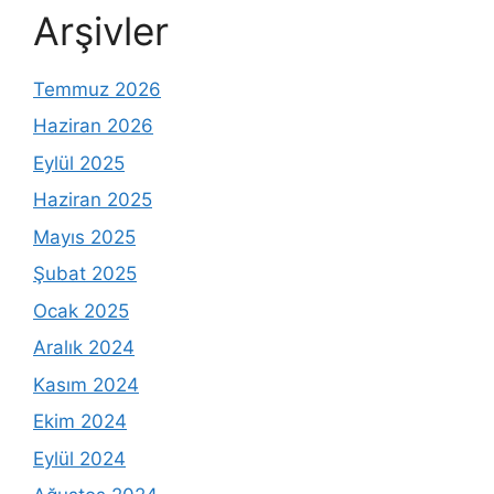
Arşivler
Temmuz 2026
Haziran 2026
Eylül 2025
Haziran 2025
Mayıs 2025
Şubat 2025
Ocak 2025
Aralık 2024
Kasım 2024
Ekim 2024
Eylül 2024