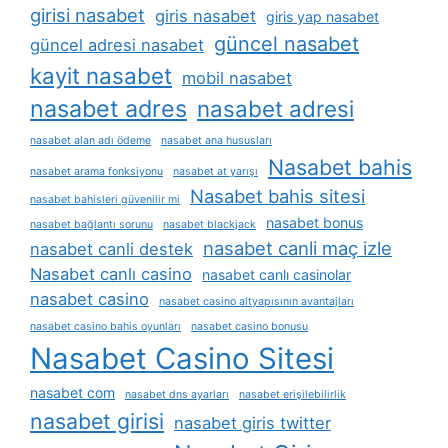
girisi nasabet
giris nasabet
giris yap nasabet
güncel nasabet
güncel adresi nasabet
kayit nasabet
mobil nasabet
nasabet adres
nasabet adresi
nasabet alan adı ödeme
nasabet ana hususları
Nasabet bahis
nasabet arama fonksiyonu
nasabet at yarışı
Nasabet bahis sitesi
nasabet bahisleri güvenilir mi
nasabet bonus
nasabet bağlantı sorunu
nasabet blackjack
nasabet canli maç izle
nasabet canli destek
Nasabet canlı casino
nasabet canlı casinolar
nasabet casino
nasabet casino altyapısının avantajları
nasabet casino bahis oyunları
nasabet casino bonusu
Nasabet Casino Sitesi
nasabet com
nasabet dns ayarları
nasabet erişilebilirlik
nasabet girisi
nasabet giris twitter