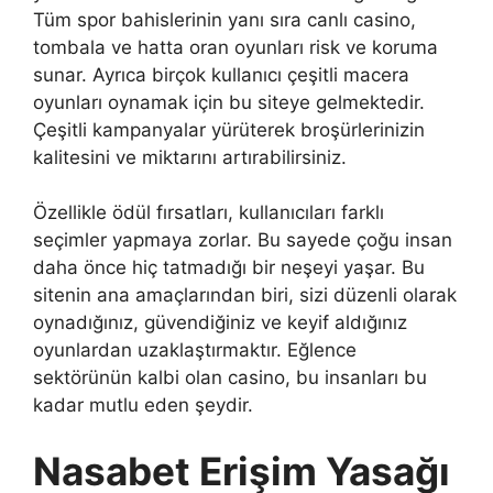
Tüm spor bahislerinin yanı sıra canlı casino,
tombala ve hatta oran oyunları risk ve koruma
sunar. Ayrıca birçok kullanıcı çeşitli macera
oyunları oynamak için bu siteye gelmektedir.
Çeşitli kampanyalar yürüterek broşürlerinizin
kalitesini ve miktarını artırabilirsiniz.
Özellikle ödül fırsatları, kullanıcıları farklı
seçimler yapmaya zorlar. Bu sayede çoğu insan
daha önce hiç tatmadığı bir neşeyi yaşar. Bu
sitenin ana amaçlarından biri, sizi düzenli olarak
oynadığınız, güvendiğiniz ve keyif aldığınız
oyunlardan uzaklaştırmaktır. Eğlence
sektörünün kalbi olan casino, bu insanları bu
kadar mutlu eden şeydir.
Nasabet Erişim Yasağı