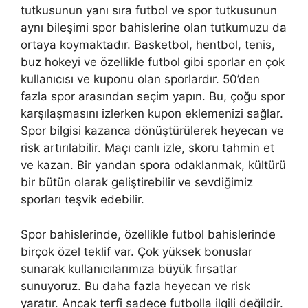
tutkusunun yanı sıra futbol ve spor tutkusunun
aynı bileşimi spor bahislerine olan tutkumuzu da
ortaya koymaktadır. Basketbol, ​​hentbol, ​​tenis,
buz hokeyi ve özellikle futbol gibi sporlar en çok
kullanıcısı ve kuponu olan sporlardır. 50’den
fazla spor arasından seçim yapın. Bu, çoğu spor
karşılaşmasını izlerken kupon eklemenizi sağlar.
Spor bilgisi kazanca dönüştürülerek heyecan ve
risk artırılabilir. Maçı canlı izle, skoru tahmin et
ve kazan. Bir yandan spora odaklanmak, kültürü
bir bütün olarak geliştirebilir ve sevdiğimiz
sporları teşvik edebilir.
Spor bahislerinde, özellikle futbol bahislerinde
birçok özel teklif var. Çok yüksek bonuslar
sunarak kullanıcılarımıza büyük fırsatlar
sunuyoruz. Bu daha fazla heyecan ve risk
yaratır. Ancak terfi sadece futbolla ilgili değildir.