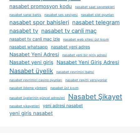
nasabet promosyon kodu
nasabet saat seçenekleri
nasabet sanal bahis
nasabet ses seviyesi
nasabet slot oyunları
nasabet spor bahisleri
nasabet telegram
nasabet tv
nasabet tv canli maç
nasabet tv canli maç izle
nasabet web sitesi üst kısım
nasabet whatsapp
nasabet yeni adres
Nasabet Yeni Adresi
nasabet yeni bir giriş adresi
Nasabet yeni giriş
Nasabet Yeni Giriş Adresi
Nasabet üyelik
nasabet çevrimiçi bahsi
nasabet çevrimiçi casino oyunları
nasabet çeşitli versiyonlar
nasabet ödeme yöntemi
nasabet üst kısım
Nasabet Şikayet
nasabet üyelerinin güncel adresleri
yeni adresi nasabet
nasabet şikayetleri
yeni giris nasabet