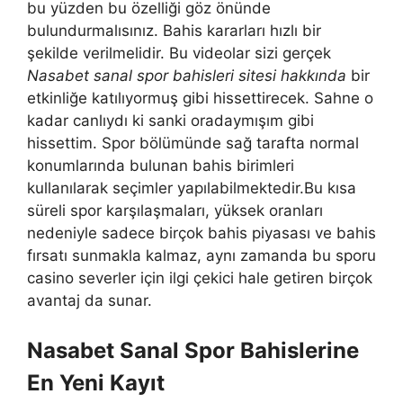
bu yüzden bu özelliği göz önünde
bulundurmalısınız. Bahis kararları hızlı bir
şekilde verilmelidir. Bu videolar sizi gerçek
Nasabet sanal spor bahisleri sitesi hakkında
bir
etkinliğe katılıyormuş gibi hissettirecek. Sahne o
kadar canlıydı ki sanki oradaymışım gibi
hissettim. Spor bölümünde sağ tarafta normal
konumlarında bulunan bahis birimleri
kullanılarak seçimler yapılabilmektedir.Bu kısa
süreli spor karşılaşmaları, yüksek oranları
nedeniyle sadece birçok bahis piyasası ve bahis
fırsatı sunmakla kalmaz, aynı zamanda bu sporu
casino severler için ilgi çekici hale getiren birçok
avantaj da sunar.
Nasabet Sanal Spor Bahislerine
En Yeni Kayıt