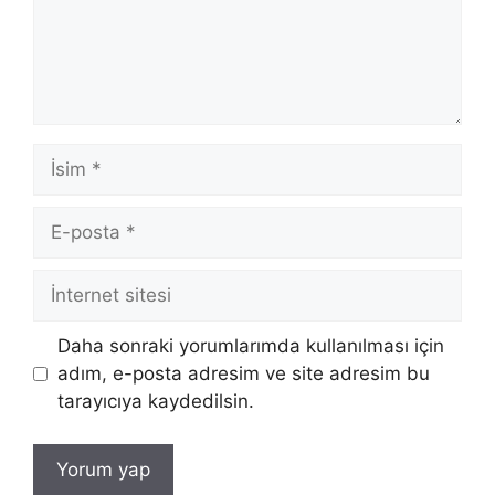
İsim
E-
posta
İnternet
sitesi
Daha sonraki yorumlarımda kullanılması için
adım, e-posta adresim ve site adresim bu
tarayıcıya kaydedilsin.