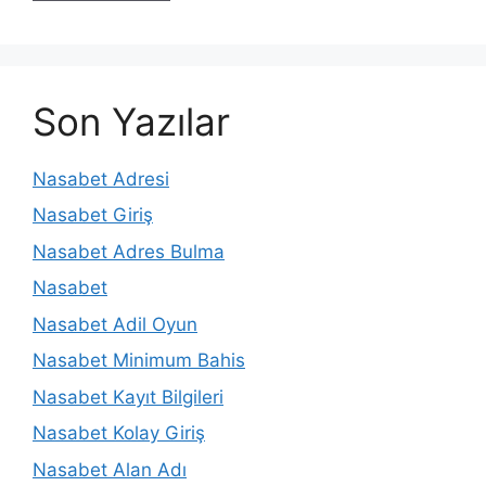
Son Yazılar
Nasabet Adresi
Nasabet Giriş
Nasabet Adres Bulma
Nasabet
Nasabet Adil Oyun
Nasabet Minimum Bahis
Nasabet Kayıt Bilgileri
Nasabet Kolay Giriş
Nasabet Alan Adı