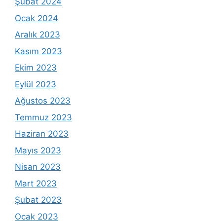
Şubat 2024
Ocak 2024
Aralık 2023
Kasım 2023
Ekim 2023
Eylül 2023
Ağustos 2023
Temmuz 2023
Haziran 2023
Mayıs 2023
Nisan 2023
Mart 2023
Şubat 2023
Ocak 2023