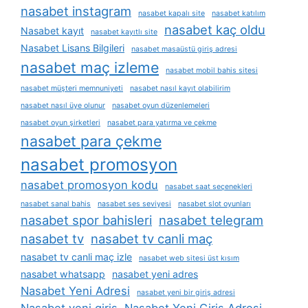
nasabet instagram
nasabet kapalı site
nasabet katılım
nasabet kaç oldu
Nasabet kayıt
nasabet kayıtlı site
Nasabet Lisans Bilgileri
nasabet masaüstü giriş adresi
nasabet maç izleme
nasabet mobil bahis sitesi
nasabet müşteri memnuniyeti
nasabet nasıl kayıt olabilirim
nasabet nasıl üye olunur
nasabet oyun düzenlemeleri
nasabet oyun şirketleri
nasabet para yatırma ve çekme
nasabet para çekme
nasabet promosyon
nasabet promosyon kodu
nasabet saat seçenekleri
nasabet sanal bahis
nasabet ses seviyesi
nasabet slot oyunları
nasabet spor bahisleri
nasabet telegram
nasabet tv
nasabet tv canli maç
nasabet tv canli maç izle
nasabet web sitesi üst kısım
nasabet whatsapp
nasabet yeni adres
Nasabet Yeni Adresi
nasabet yeni bir giriş adresi
Nasabet yeni giriş
Nasabet Yeni Giriş Adresi