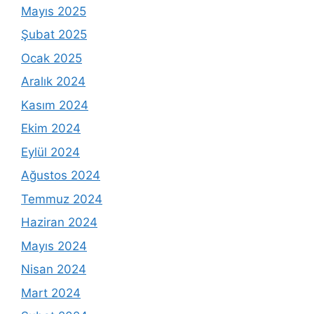
Mayıs 2025
Şubat 2025
Ocak 2025
Aralık 2024
Kasım 2024
Ekim 2024
Eylül 2024
Ağustos 2024
Temmuz 2024
Haziran 2024
Mayıs 2024
Nisan 2024
Mart 2024