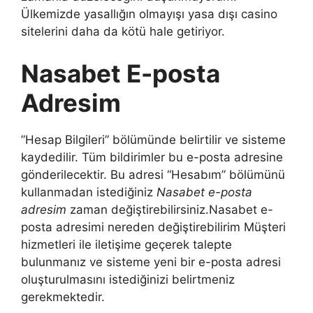
Ülkemizde yasallığın olmayışı yasa dışı casino
sitelerini daha da kötü hale getiriyor.
Nasabet E-posta
Adresim
”Hesap Bilgileri” bölümünde belirtilir ve sisteme
kaydedilir. Tüm bildirimler bu e-posta adresine
gönderilecektir. Bu adresi “Hesabım” bölümünü
kullanmadan istediğiniz
Nasabet e-posta
adresim
zaman değiştirebilirsiniz.Nasabet e-
posta adresimi nereden değiştirebilirim Müşteri
hizmetleri ile iletişime geçerek talepte
bulunmanız ve sisteme yeni bir e-posta adresi
oluşturulmasını istediğinizi belirtmeniz
gerekmektedir.