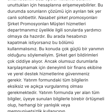
unuttukları için hesaplarına erişemeyebilirler. Bu
durumda sorunların çözümü için ayrılan tek yer
canlı sohbettir.
Nasabet şirket promosyonları
Şirket Promosyonları Müşteri hizmetleri
departmanımız üyelikle ilgili sorularda yardımcı
olmaya da hazırdır. Bu arada hesabınızı
kapatmak istiyorsanız bu bölümü
kullanmalısınız. Bu konuda çok güçlü bir yanımın
olduğunu söylemeliyim. Şirket geri bildirimleri
çok ciddiye alıyor. Ancak olumsuz durumlarla
karşılaşmamak için deneyimli bir finans ekibine
ve yerel destek hizmetlerine güvenmeniz
gerekir. Yatırım formundaki tüm bilgilerin
eksiksiz ve açıkça vurgulanmış olması
gerekmektedir. Yatırım formunda yer alan tüm
bilgiler, üyeye sunulan bilgilerle birebir örtüşmeli
olup, herhangi bir yanlışlık veya
memnuniyetsizlik kullanıcının