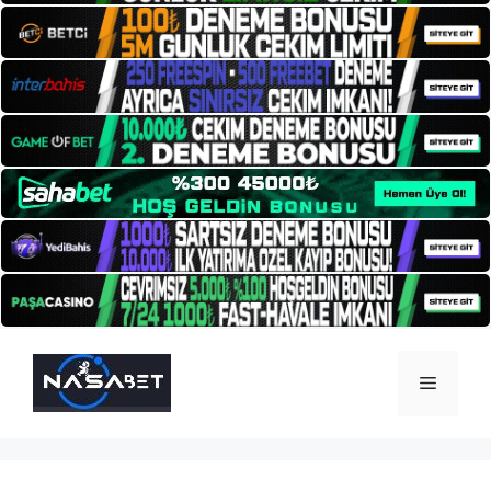
İçeriğe
atla
Menü