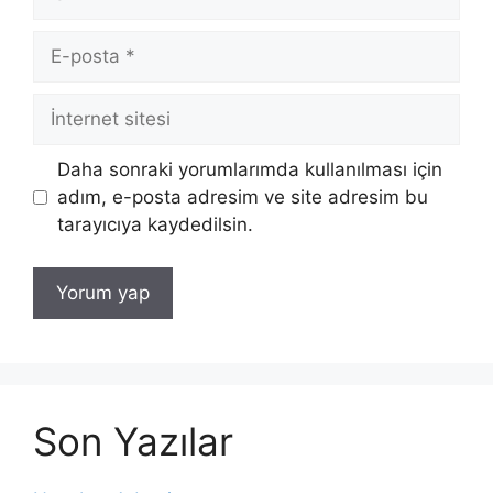
E-
posta
İnternet
sitesi
Daha sonraki yorumlarımda kullanılması için
adım, e-posta adresim ve site adresim bu
tarayıcıya kaydedilsin.
Son Yazılar