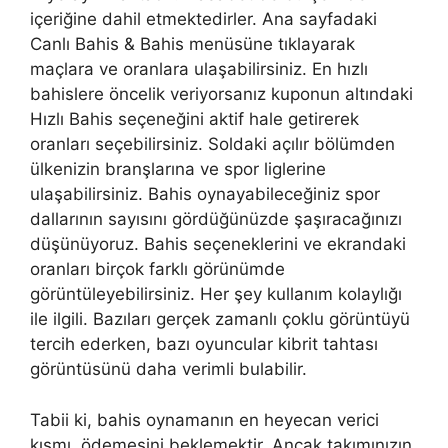
içeriğine dahil etmektedirler. Ana sayfadaki
Canlı Bahis & Bahis menüsüne tıklayarak
maçlara ve oranlara ulaşabilirsiniz. En hızlı
bahislere öncelik veriyorsanız kuponun altındaki
Hızlı Bahis seçeneğini aktif hale getirerek
oranları seçebilirsiniz. Soldaki açılır bölümden
ülkenizin branşlarına ve spor liglerine
ulaşabilirsiniz. Bahis oynayabileceğiniz spor
dallarının sayısını gördüğünüzde şaşıracağınızı
düşünüyoruz. Bahis seçeneklerini ve ekrandaki
oranları birçok farklı görünümde
görüntüleyebilirsiniz. Her şey kullanım kolaylığı
ile ilgili. Bazıları gerçek zamanlı çoklu görüntüyü
tercih ederken, bazı oyuncular kibrit tahtası
görüntüsünü daha verimli bulabilir.
Tabii ki, bahis oynamanın en heyecan verici
kısmı, ödemesini beklemektir. Ancak takımınızın