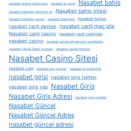
Nasabet bahis
nasabet arama fonksiyonu
nasabet at yarışı
Nasabet bahis sitesi
nasabet bahisleri güvenilir mi
nasabet bonus
nasabet bağlantı sorunu
nasabet blackjack
nasabet canli maç izle
nasabet canli destek
Nasabet canlı casino
nasabet canlı casinolar
nasabet casino
nasabet casino altyapısının avantajları
nasabet casino bahis oyunları
nasabet casino bonusu
Nasabet Casino Sitesi
nasabet com
nasabet dns ayarları
nasabet erişilebilirlik
nasabet girisi
nasabet giris twitter
Nasabet Giriş
nasabet giris yap
Nasabet Giriş Adresi
nasabet giriş sistemi
Nasabet Güncel
Nasabet Güncel Adres
nasabet güncel adresi