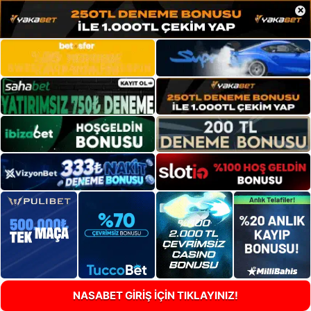
×
NASABET GİRİŞ İÇİN TIKLAYINIZ!