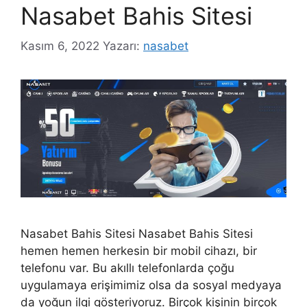
Nasabet Bahis Sitesi
Kasım 6, 2022
Yazarı:
nasabet
Nasabet Bahis Sitesi Nasabet Bahis Sitesi
hemen hemen herkesin bir mobil cihazı, bir
telefonu var. Bu akıllı telefonlarda çoğu
uygulamaya erişimimiz olsa da sosyal medyaya
da yoğun ilgi gösteriyoruz. Birçok kişinin birçok