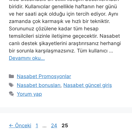
biridir. Kullanıcılar genellikle haftanın her günü
ve her saati açık olduğu için tercih ediyor. Aynı
zamanda çok karmaşık ve hızlı bir tekniktir.
Sorununuz çözülene kadar tüm hesap
temsilcileri sizinle iletişime geçecektir. Nasabet
canlı destek şikayetlerini araştırırsanız herhangi
bir sorunla karşılaşmazsınız. Tüm kullanıcı …
Devamını oku…
Kategoriler
Nasabet Promosyonlar
Etiketler
Nasabet bonusları
,
Nasabet güncel giriş
Yorum yap
Sayfa
Sayfa
Sayfa
←
Önceki
1
…
24
25