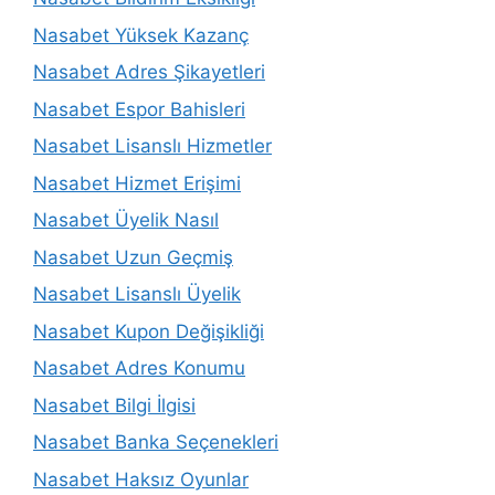
Nasabet Yüksek Kazanç
Nasabet Adres Şikayetleri
Nasabet Espor Bahisleri
Nasabet Lisanslı Hizmetler
Nasabet Hizmet Erişimi
Nasabet Üyelik Nasıl
Nasabet Uzun Geçmiş
Nasabet Lisanslı Üyelik
Nasabet Kupon Değişikliği
Nasabet Adres Konumu
Nasabet Bilgi İlgisi
Nasabet Banka Seçenekleri
Nasabet Haksız Oyunlar