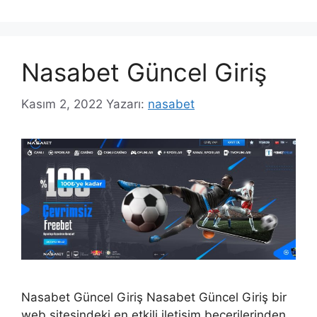
Nasabet Güncel Giriş
Kasım 2, 2022
Yazarı:
nasabet
Nasabet Güncel Giriş Nasabet Güncel Giriş bir
web sitesindeki en etkili iletişim becerilerinden