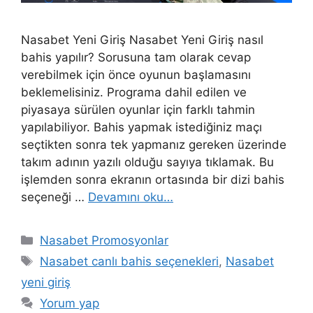
Nasabet Yeni Giriş Nasabet Yeni Giriş nasıl
bahis yapılır? Sorusuna tam olarak cevap
verebilmek için önce oyunun başlamasını
beklemelisiniz. Programa dahil edilen ve
piyasaya sürülen oyunlar için farklı tahmin
yapılabiliyor. Bahis yapmak istediğiniz maçı
seçtikten sonra tek yapmanız gereken üzerinde
takım adının yazılı olduğu sayıya tıklamak. Bu
işlemden sonra ekranın ortasında bir dizi bahis
seçeneği …
Devamını oku…
Kategoriler
Nasabet Promosyonlar
Etiketler
Nasabet canlı bahis seçenekleri
,
Nasabet
yeni giriş
Yorum yap