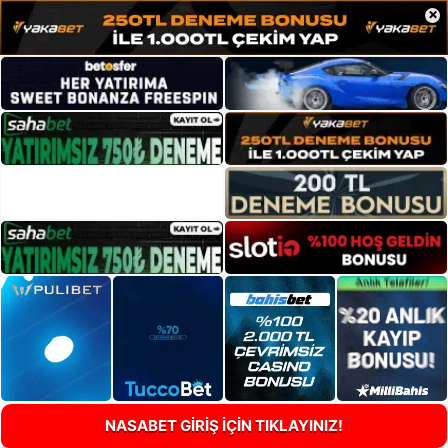
×
NASABET GİRİŞ İÇİN TIKLAYINIZ!