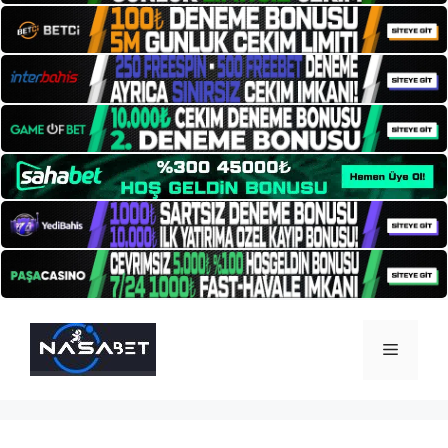
İçeriğe
atla
Menü