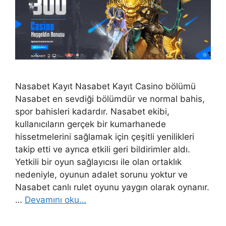
Nasabet Kayıt Nasabet Kayıt Casino bölümü
Nasabet en sevdiği bölümdür ve normal bahis,
spor bahisleri kadardır. Nasabet ekibi,
kullanıcıların gerçek bir kumarhanede
hissetmelerini sağlamak için çeşitli yenilikleri
takip etti ve ayrıca etkili geri bildirimler aldı.
Yetkili bir oyun sağlayıcısı ile olan ortaklık
nedeniyle, oyunun adalet sorunu yoktur ve
Nasabet canlı rulet oyunu yaygın olarak oynanır.
…
Devamını oku…