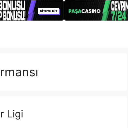
ormansı
 Ligi