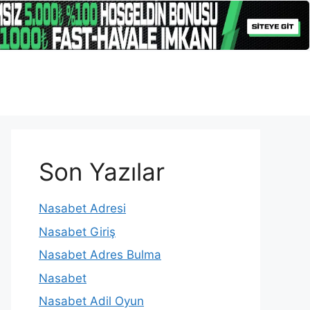
Son Yazılar
Nasabet Adresi
Nasabet Giriş
Nasabet Adres Bulma
Nasabet
Nasabet Adil Oyun