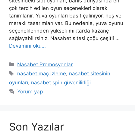
sitesindeki slot oyunları, bahis dünyasında en
çok tercih edilen oyun seçenekleri olarak
tanımlanır. Yuva oyunları basit çalınıyor, hoş ve
meraklı tasarımları var. Bu nedenle, yuva oyunu
seçeneklerinden yüksek miktarda kazanç
sağlayabilirsiniz. Nasabet sitesi çoğu çeşitli …
Devamını oku…
Kategoriler
Nasabet Promosyonlar
Etiketler
nasabet maç izleme
,
nasabet sitesinin
oyunları
,
nasabet spin güvenilirliği
Yorum yap
Son Yazılar