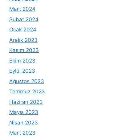
Mart 2024
Şubat 2024
Ocak 2024
Aralık 2023
Kasım 2023
Ekim 2023
Eylül 2023
Ağustos 2023
Temmuz 2023
Haziran 2023
Mayıs 2023
Nisan 2023
Mart 2023