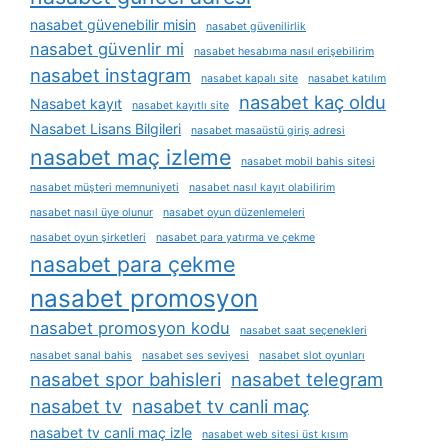
nasabet güvenebilir misin
nasabet güvenilirlik
nasabet güvenlir mi
nasabet hesabıma nasıl erişebilirim
nasabet instagram
nasabet kapalı site
nasabet katılım
nasabet kaç oldu
Nasabet kayıt
nasabet kayıtlı site
Nasabet Lisans Bilgileri
nasabet masaüstü giriş adresi
nasabet maç izleme
nasabet mobil bahis sitesi
nasabet müşteri memnuniyeti
nasabet nasıl kayıt olabilirim
nasabet nasıl üye olunur
nasabet oyun düzenlemeleri
nasabet oyun şirketleri
nasabet para yatırma ve çekme
nasabet para çekme
nasabet promosyon
nasabet promosyon kodu
nasabet saat seçenekleri
nasabet sanal bahis
nasabet ses seviyesi
nasabet slot oyunları
nasabet spor bahisleri
nasabet telegram
nasabet tv
nasabet tv canli maç
nasabet tv canli maç izle
nasabet web sitesi üst kısım