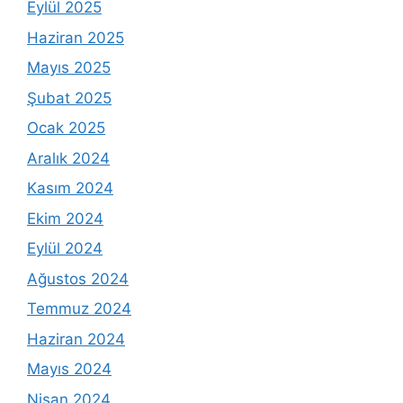
Eylül 2025
Haziran 2025
Mayıs 2025
Şubat 2025
Ocak 2025
Aralık 2024
Kasım 2024
Ekim 2024
Eylül 2024
Ağustos 2024
Temmuz 2024
Haziran 2024
Mayıs 2024
Nisan 2024