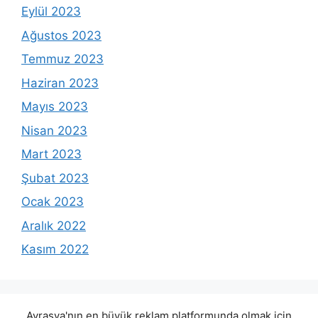
Eylül 2023
Ağustos 2023
Temmuz 2023
Haziran 2023
Mayıs 2023
Nisan 2023
Mart 2023
Şubat 2023
Ocak 2023
Aralık 2022
Kasım 2022
Avrasya'nın en büyük reklam platformunda olmak için