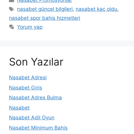
Nasabet Promosyonlar
Etiketler
nasabet güncel bilgileri
,
nasabet kaç oldu
,
nasabet spor bahis hizmetleri
Yorum yap
Son Yazılar
Nasabet Adresi
Nasabet Giriş
Nasabet Adres Bulma
Nasabet
Nasabet Adil Oyun
Nasabet Minimum Bahis