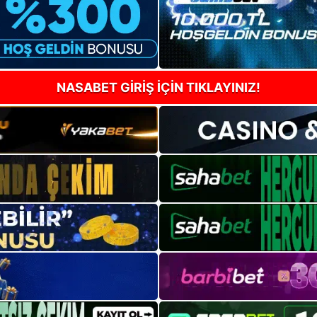
NASABET GİRİŞ İÇİN TIKLAYINIZ!