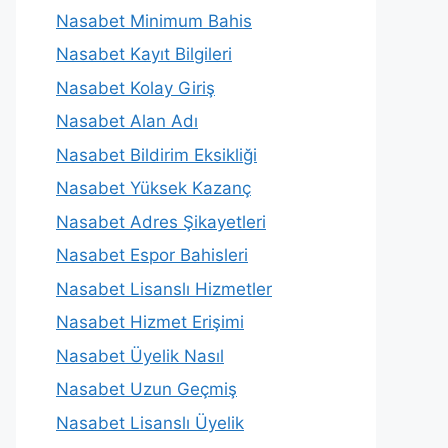
Nasabet Minimum Bahis
Nasabet Kayıt Bilgileri
Nasabet Kolay Giriş
Nasabet Alan Adı
Nasabet Bildirim Eksikliği
Nasabet Yüksek Kazanç
Nasabet Adres Şikayetleri
Nasabet Espor Bahisleri
Nasabet Lisanslı Hizmetler
Nasabet Hizmet Erişimi
Nasabet Üyelik Nasıl
Nasabet Uzun Geçmiş
Nasabet Lisanslı Üyelik