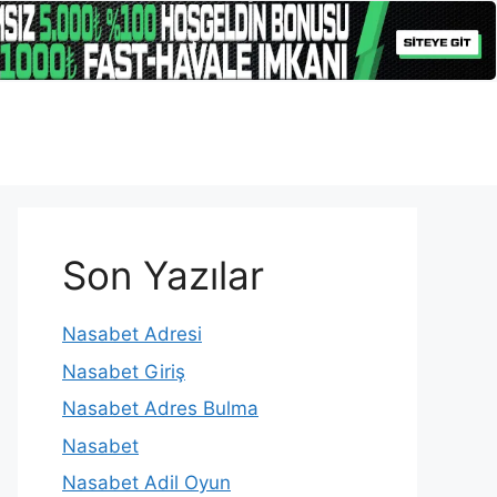
Son Yazılar
Nasabet Adresi
Nasabet Giriş
Nasabet Adres Bulma
Nasabet
Nasabet Adil Oyun