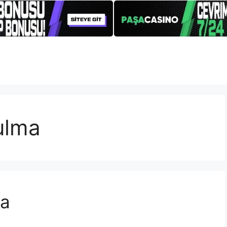
ulma
ma