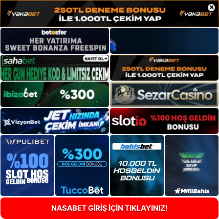
×
NASABET GİRİŞ İÇİN TIKLAYINIZ!