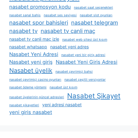
nasabet promosyon kodu
nasabet saat seçenekleri
nasabet sanal bahis
nasabet ses seviyesi
nasabet slot oyunları
nasabet spor bahisleri
nasabet telegram
nasabet tv
nasabet tv canli maç
nasabet tv canli maç izle
nasabet web sitesi üst kısım
nasabet whatsapp
nasabet yeni adres
Nasabet Yeni Adresi
nasabet yeni bir giriş adresi
Nasabet yeni giriş
Nasabet Yeni Giriş Adresi
Nasabet üyelik
nasabet çevrimiçi bahsi
nasabet çevrimiçi casino oyunları
nasabet çeşitli versiyonlar
nasabet ödeme yöntemi
nasabet üst kısım
Nasabet Şikayet
nasabet üyelerinin güncel adresleri
yeni adresi nasabet
nasabet şikayetleri
yeni giris nasabet