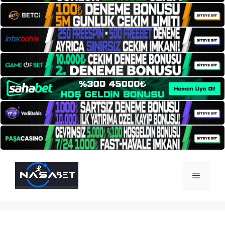
İçeriğe
atla
Menü