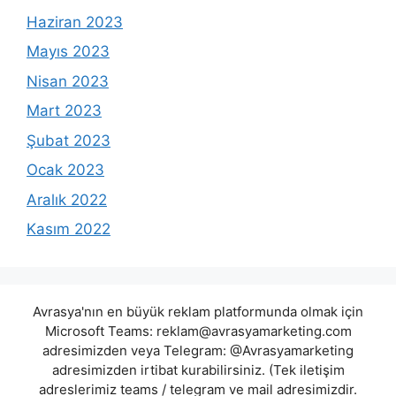
Haziran 2023
Mayıs 2023
Nisan 2023
Mart 2023
Şubat 2023
Ocak 2023
Aralık 2022
Kasım 2022
Avrasya'nın en büyük reklam platformunda olmak için
Microsoft Teams:
reklam@avrasyamarketing.com
adresimizden veya Telegram: @Avrasyamarketing
adresimizden irtibat kurabilirsiniz. (Tek iletişim
adreslerimiz teams / telegram ve mail adresimizdir.