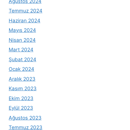
Ağustos 2024
Temmuz 2024
Haziran 2024
Mayıs 2024
Nisan 2024
Mart 2024
Şubat 2024
Ocak 2024
Aralık 2023
Kasım 2023
Ekim 2023
Eylül 2023
Ağustos 2023
Temmuz 2023