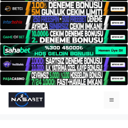
İçeriğe
atla
Menü