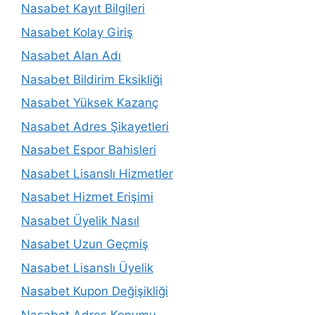
Nasabet Kayıt Bilgileri
Nasabet Kolay Giriş
Nasabet Alan Adı
Nasabet Bildirim Eksikliği
Nasabet Yüksek Kazanç
Nasabet Adres Şikayetleri
Nasabet Espor Bahisleri
Nasabet Lisanslı Hizmetler
Nasabet Hizmet Erişimi
Nasabet Üyelik Nasıl
Nasabet Uzun Geçmiş
Nasabet Lisanslı Üyelik
Nasabet Kupon Değişikliği
Nasabet Adres Konumu