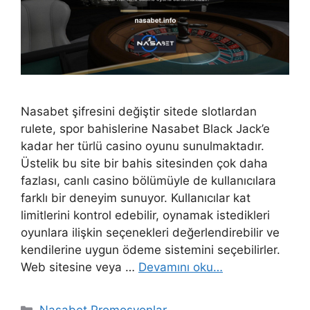
Nasabet şifresini değiştir sitede slotlardan
rulete, spor bahislerine Nasabet Black Jack’e
kadar her türlü casino oyunu sunulmaktadır.
Üstelik bu site bir bahis sitesinden çok daha
fazlası, canlı casino bölümüyle de kullanıcılara
farklı bir deneyim sunuyor. Kullanıcılar kat
limitlerini kontrol edebilir, oynamak istedikleri
oyunlara ilişkin seçenekleri değerlendirebilir ve
kendilerine uygun ödeme sistemini seçebilirler.
Web sitesine veya …
Devamını oku…
Kategoriler