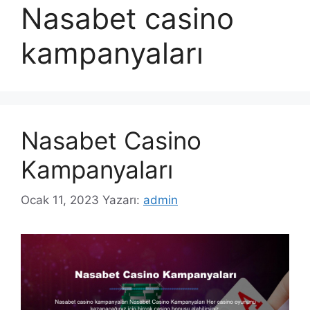
Nasabet casino
kampanyaları
Nasabet Casino
Kampanyaları
Ocak 11, 2023
Yazarı:
admin