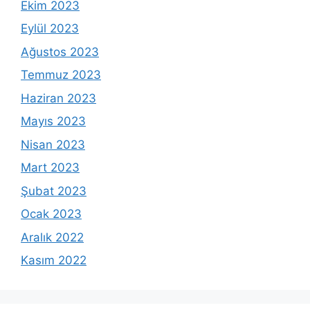
Ekim 2023
Eylül 2023
Ağustos 2023
Temmuz 2023
Haziran 2023
Mayıs 2023
Nisan 2023
Mart 2023
Şubat 2023
Ocak 2023
Aralık 2022
Kasım 2022