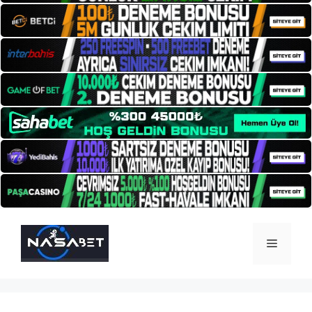
İçeriğe
atla
Menü