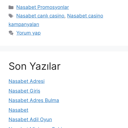
Kategoriler
Nasabet Promosyonlar
Etiketler
Nasabet canlı casino
,
Nasabet casino
kampanyaları
Yorum yap
Son Yazılar
Nasabet Adresi
Nasabet Giriş
Nasabet Adres Bulma
Nasabet
Nasabet Adil Oyun