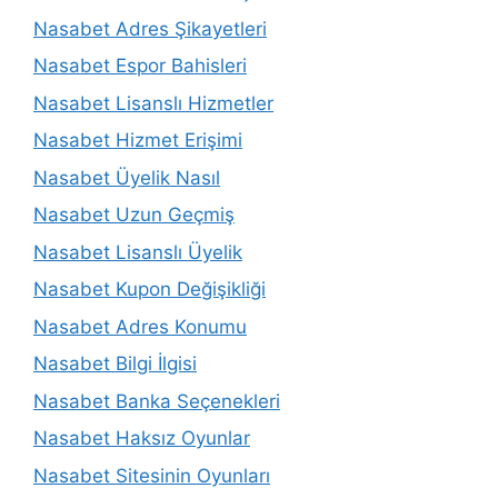
Nasabet Adres Şikayetleri
Nasabet Espor Bahisleri
Nasabet Lisanslı Hizmetler
Nasabet Hizmet Erişimi
Nasabet Üyelik Nasıl
Nasabet Uzun Geçmiş
Nasabet Lisanslı Üyelik
Nasabet Kupon Değişikliği
Nasabet Adres Konumu
Nasabet Bilgi İlgisi
Nasabet Banka Seçenekleri
Nasabet Haksız Oyunlar
Nasabet Sitesinin Oyunları