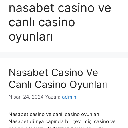
nasabet casino ve
canlı casino
oyunları
Nasabet Casino Ve
Canlı Casino Oyunları
Nisan 24, 2024
Yazarı:
admin
Nasabet casino ve canlı casino oyunları
Nasabet dünya çapında bir çevrimiçi casino ve