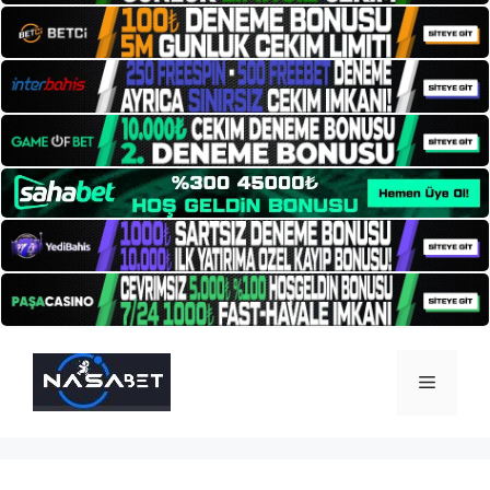
İçeriğe
atla
Menü