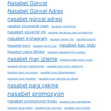
Nasabet Güncel
Nasabet Güncel Adres
nasabet güncel adresi
nasabet güvenebilir misin
nasabet güvenilirlik
nasabet güvenlir mi
nasabet hesabıma nasıl erişebilirim
nasabet instagram
nasabet kapalı site
nasabet katılım
nasabet kaç oldu
Nasabet kayıt
nasabet kayıtlı site
Nasabet Lisans Bilgileri
nasabet masaüstü giriş adresi
nasabet maç izleme
nasabet mobil bahis sitesi
nasabet müşteri memnuniyeti
nasabet nasıl kayıt olabilirim
nasabet nasıl üye olunur
nasabet oyun düzenlemeleri
nasabet oyun şirketleri
nasabet para yatırma ve çekme
nasabet para çekme
nasabet promosyon
nasabet promosyon kodu
nasabet saat seçenekleri
nasabet sanal bahis
nasabet ses seviyesi
nasabet slot oyunları