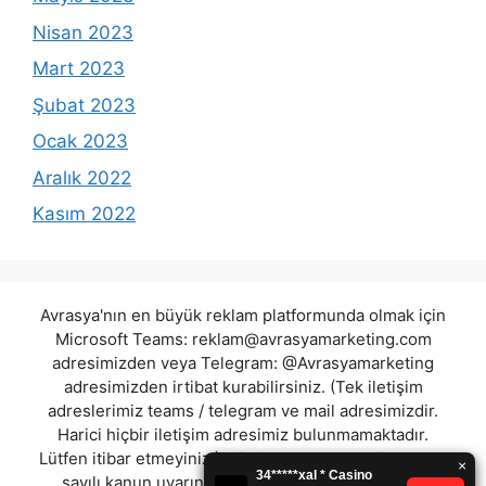
Nisan 2023
Mart 2023
Şubat 2023
Ocak 2023
Aralık 2022
Kasım 2022
Avrasya'nın en büyük reklam platformunda olmak için
Microsoft Teams:
reklam@avrasyamarketing.com
adresimizden veya Telegram: @Avrasyamarketing
adresimizden irtibat kurabilirsiniz. (Tek iletişim
adreslerimiz teams / telegram ve mail adresimizdir.
Harici hiçbir iletişim adresimiz bulunmamaktadır.
Lütfen itibar etmeyiniz.) Türkiye yasalarına göre 7258
sayılı kanun uyarınca yasa dışı bahis oynamanın