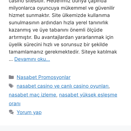
casino sitesidir. Hedefimiz dünya çapında
milyonlarca oyuncuya mükemmel ve güvenilir
hizmet sunmaktır. Site ülkemizde kullanıma
sunulmasının ardından hızla yerel tanınırlık
kazanmış ve üye tabanını önemli ölçüde
artırmıştır. Bu avantajlardan yararlanmak için
üyelik sürecini hızlı ve sorunsuz bir şekilde
tamamlamanız gerekmektedir. Siteye katılmak
…
Devamını oku…
Kategoriler
Nasabet Promosyonlar
Etiketler
nasabet casino ve canlı casino oyunları
,
nasabet maç izleme
,
nasabet yüksek eşleşme
oranı
Yorum yap