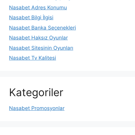
Nasabet Adres Konumu
Nasabet Bilgi İlgisi
Nasabet Banka Seçenekleri
Nasabet Haksız Oyunlar
Nasabet Sitesinin Oyunları
Nasabet Tv Kalitesi
Kategoriler
Nasabet Promosyonlar