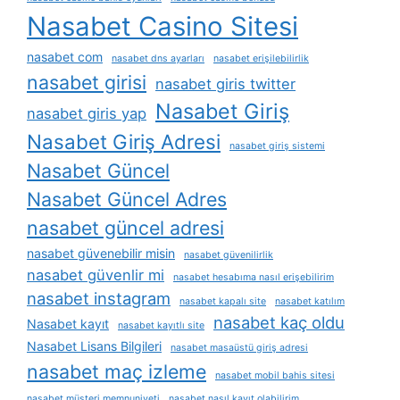
Nasabet Casino Sitesi
nasabet com
nasabet dns ayarları
nasabet erişilebilirlik
nasabet girisi
nasabet giris twitter
Nasabet Giriş
nasabet giris yap
Nasabet Giriş Adresi
nasabet giriş sistemi
Nasabet Güncel
Nasabet Güncel Adres
nasabet güncel adresi
nasabet güvenebilir misin
nasabet güvenilirlik
nasabet güvenlir mi
nasabet hesabıma nasıl erişebilirim
nasabet instagram
nasabet kapalı site
nasabet katılım
nasabet kaç oldu
Nasabet kayıt
nasabet kayıtlı site
Nasabet Lisans Bilgileri
nasabet masaüstü giriş adresi
nasabet maç izleme
nasabet mobil bahis sitesi
nasabet müşteri memnuniyeti
nasabet nasıl kayıt olabilirim