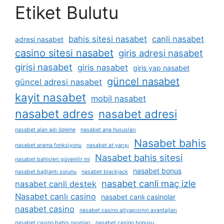
Etiket Bulutu
bahis sitesi nasabet
canli nasabet
adresi nasabet
casino sitesi nasabet
giris adresi nasabet
girisi nasabet
giris nasabet
giris yap nasabet
güncel nasabet
güncel adresi nasabet
kayit nasabet
mobil nasabet
nasabet adres
nasabet adresi
nasabet alan adı ödeme
nasabet ana hususları
Nasabet bahis
nasabet arama fonksiyonu
nasabet at yarışı
Nasabet bahis sitesi
nasabet bahisleri güvenilir mi
nasabet bonus
nasabet bağlantı sorunu
nasabet blackjack
nasabet canli maç izle
nasabet canli destek
Nasabet canlı casino
nasabet canlı casinolar
nasabet casino
nasabet casino altyapısının avantajları
nasabet casino bahis oyunları
nasabet casino bonusu