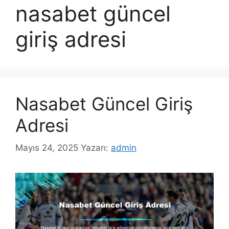
nasabet güncel
giriş adresi
Nasabet Güncel Giriş
Adresi
Mayıs 24, 2025
Yazarı:
admin