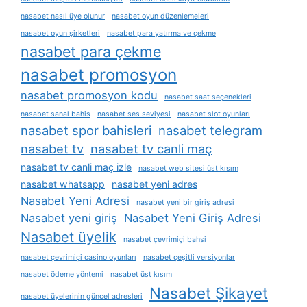
nasabet nasıl üye olunur
nasabet oyun düzenlemeleri
nasabet oyun şirketleri
nasabet para yatırma ve çekme
nasabet para çekme
nasabet promosyon
nasabet promosyon kodu
nasabet saat seçenekleri
nasabet sanal bahis
nasabet ses seviyesi
nasabet slot oyunları
nasabet spor bahisleri
nasabet telegram
nasabet tv
nasabet tv canli maç
nasabet tv canli maç izle
nasabet web sitesi üst kısım
nasabet whatsapp
nasabet yeni adres
Nasabet Yeni Adresi
nasabet yeni bir giriş adresi
Nasabet yeni giriş
Nasabet Yeni Giriş Adresi
Nasabet üyelik
nasabet çevrimiçi bahsi
nasabet çevrimiçi casino oyunları
nasabet çeşitli versiyonlar
nasabet ödeme yöntemi
nasabet üst kısım
Nasabet Şikayet
nasabet üyelerinin güncel adresleri