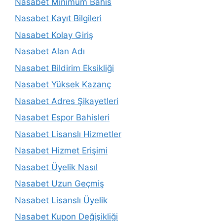
Nasabet Minimum Bahis
Nasabet Kayıt Bilgileri
Nasabet Kolay Giriş
Nasabet Alan Adı
Nasabet Bildirim Eksikliği
Nasabet Yüksek Kazanç
Nasabet Adres Şikayetleri
Nasabet Espor Bahisleri
Nasabet Lisanslı Hizmetler
Nasabet Hizmet Erişimi
Nasabet Üyelik Nasıl
Nasabet Uzun Geçmiş
Nasabet Lisanslı Üyelik
Nasabet Kupon Değişikliği