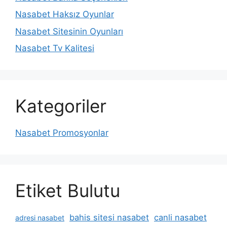
Nasabet Haksız Oyunlar
Nasabet Sitesinin Oyunları
Nasabet Tv Kalitesi
Kategoriler
Nasabet Promosyonlar
Etiket Bulutu
bahis sitesi nasabet
canli nasabet
adresi nasabet