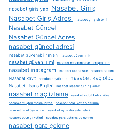
Nasabet Giriş
nasabet giris yap
Nasabet Giriş Adresi
nasabet giriş sistemi
Nasabet Güncel
Nasabet Güncel Adres
nasabet güncel adresi
nasabet güvenebilir misin
nasabet güvenilirlik
nasabet güvenlir mi
nasabet hesabıma nasıl erişebilirim
nasabet instagram
nasabet kapalı site
nasabet katılım
nasabet kaç oldu
Nasabet kayıt
nasabet kayıtlı site
Nasabet Lisans Bilgileri
nasabet masaüstü giriş adresi
nasabet maç izleme
nasabet mobil bahis sitesi
nasabet müşteri memnuniyeti
nasabet nasıl kayıt olabilirim
nasabet nasıl üye olunur
nasabet oyun düzenlemeleri
nasabet oyun şirketleri
nasabet para yatırma ve çekme
nasabet para çekme