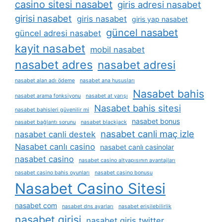
casino sitesi nasabet
giris adresi nasabet
girisi nasabet
giris nasabet
giris yap nasabet
güncel nasabet
güncel adresi nasabet
kayit nasabet
mobil nasabet
nasabet adres
nasabet adresi
nasabet alan adı ödeme
nasabet ana hususları
Nasabet bahis
nasabet arama fonksiyonu
nasabet at yarışı
Nasabet bahis sitesi
nasabet bahisleri güvenilir mi
nasabet bonus
nasabet bağlantı sorunu
nasabet blackjack
nasabet canli maç izle
nasabet canli destek
Nasabet canlı casino
nasabet canlı casinolar
nasabet casino
nasabet casino altyapısının avantajları
nasabet casino bahis oyunları
nasabet casino bonusu
Nasabet Casino Sitesi
nasabet com
nasabet dns ayarları
nasabet erişilebilirlik
nasabet girisi
nasabet giris twitter