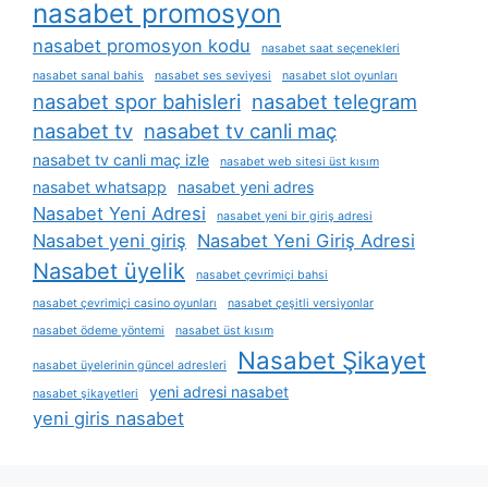
nasabet promosyon
nasabet promosyon kodu
nasabet saat seçenekleri
nasabet sanal bahis
nasabet ses seviyesi
nasabet slot oyunları
nasabet spor bahisleri
nasabet telegram
nasabet tv
nasabet tv canli maç
nasabet tv canli maç izle
nasabet web sitesi üst kısım
nasabet whatsapp
nasabet yeni adres
Nasabet Yeni Adresi
nasabet yeni bir giriş adresi
Nasabet yeni giriş
Nasabet Yeni Giriş Adresi
Nasabet üyelik
nasabet çevrimiçi bahsi
nasabet çevrimiçi casino oyunları
nasabet çeşitli versiyonlar
nasabet ödeme yöntemi
nasabet üst kısım
Nasabet Şikayet
nasabet üyelerinin güncel adresleri
yeni adresi nasabet
nasabet şikayetleri
yeni giris nasabet