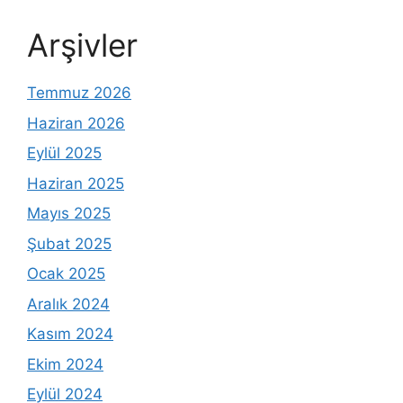
Arşivler
Temmuz 2026
Haziran 2026
Eylül 2025
Haziran 2025
Mayıs 2025
Şubat 2025
Ocak 2025
Aralık 2024
Kasım 2024
Ekim 2024
Eylül 2024