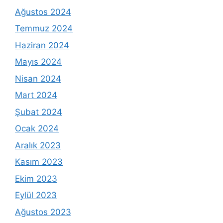
Ağustos 2024
Temmuz 2024
Haziran 2024
Mayıs 2024
Nisan 2024
Mart 2024
Şubat 2024
Ocak 2024
Aralık 2023
Kasım 2023
Ekim 2023
Eylül 2023
Ağustos 2023