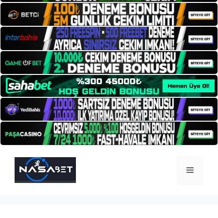
İçeriğe
atla
Menü