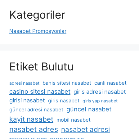
Kategoriler
Nasabet Promosyonlar
Etiket Bulutu
bahis sitesi nasabet
canli nasabet
adresi nasabet
casino sitesi nasabet
giris adresi nasabet
girisi nasabet
giris nasabet
giris yap nasabet
güncel nasabet
güncel adresi nasabet
kayit nasabet
mobil nasabet
nasabet adres
nasabet adresi