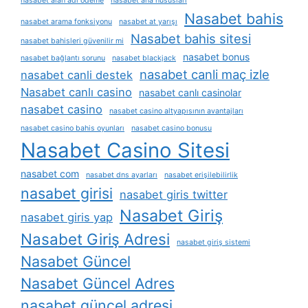
nasabet alan adı ödeme
nasabet ana hususları
Nasabet bahis
nasabet arama fonksiyonu
nasabet at yarışı
Nasabet bahis sitesi
nasabet bahisleri güvenilir mi
nasabet bonus
nasabet bağlantı sorunu
nasabet blackjack
nasabet canli maç izle
nasabet canli destek
Nasabet canlı casino
nasabet canlı casinolar
nasabet casino
nasabet casino altyapısının avantajları
nasabet casino bahis oyunları
nasabet casino bonusu
Nasabet Casino Sitesi
nasabet com
nasabet dns ayarları
nasabet erişilebilirlik
nasabet girisi
nasabet giris twitter
Nasabet Giriş
nasabet giris yap
Nasabet Giriş Adresi
nasabet giriş sistemi
Nasabet Güncel
Nasabet Güncel Adres
nasabet güncel adresi