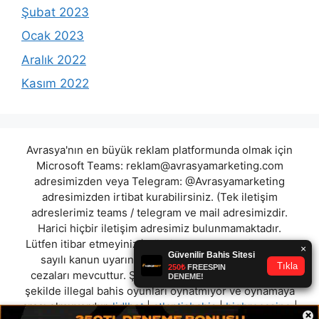
Şubat 2023
Ocak 2023
Aralık 2022
Kasım 2022
Avrasya'nın en büyük reklam platformunda olmak için
Microsoft Teams:
reklam@avrasyamarketing.com
adresimizden veya Telegram: @Avrasyamarketing
adresimizden irtibat kurabilirsiniz. (Tek iletişim
adreslerimiz teams / telegram ve mail adresimizdir.
Harici hiçbir iletişim adresimiz bulunmamaktadır.
Lütfen itibar etmeyiniz.) Türkiye yasalarına göre 7258
sayılı kanun uyarınca yasa dışı bahis oynamanın
cezaları mevcuttur. Şu an bulunduğunuz site hiç bir
şekilde illegal bahis oyunları oynatmıyor ve oynamaya
aracı olmuyordur.
lidlbet
|
atlantisbahis
|
bigbrocasino
|
×