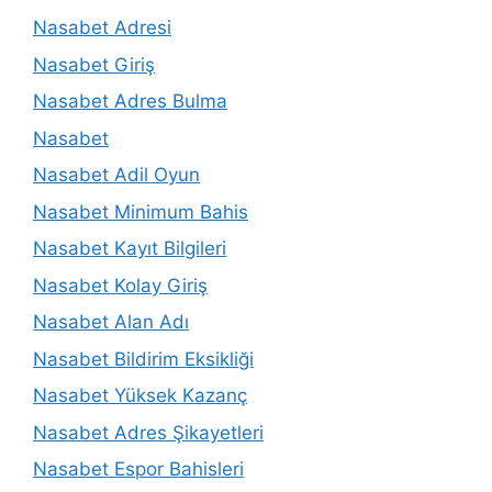
Nasabet Adresi
Nasabet Giriş
Nasabet Adres Bulma
Nasabet
Nasabet Adil Oyun
Nasabet Minimum Bahis
Nasabet Kayıt Bilgileri
Nasabet Kolay Giriş
Nasabet Alan Adı
Nasabet Bildirim Eksikliği
Nasabet Yüksek Kazanç
Nasabet Adres Şikayetleri
Nasabet Espor Bahisleri