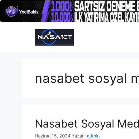
İçeriğe
atla
nasabet sosyal m
Nasabet Sosyal Medy
Haziran 15, 2024
Yazarı:
admin