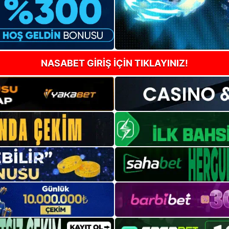
NASABET GİRİŞ İÇİN TIKLAYINIZ!