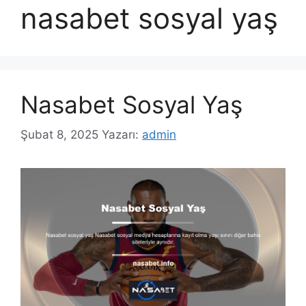
nasabet sosyal yaş
Nasabet Sosyal Yaş
Şubat 8, 2025
Yazarı:
admin