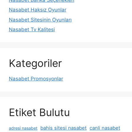
Nasabet Haksız Oyunlar
Nasabet Sitesinin Oyunları
Nasabet Tv Kalitesi
Kategoriler
Nasabet Promosyonlar
Etiket Bulutu
bahis sitesi nasabet
canli nasabet
adresi nasabet