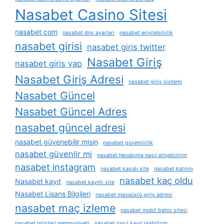
Nasabet Casino Sitesi
nasabet com
nasabet dns ayarları
nasabet erişilebilirlik
nasabet girisi
nasabet giris twitter
Nasabet Giriş
nasabet giris yap
Nasabet Giriş Adresi
nasabet giriş sistemi
Nasabet Güncel
Nasabet Güncel Adres
nasabet güncel adresi
nasabet güvenebilir misin
nasabet güvenilirlik
nasabet güvenlir mi
nasabet hesabıma nasıl erişebilirim
nasabet instagram
nasabet kapalı site
nasabet katılım
nasabet kaç oldu
Nasabet kayıt
nasabet kayıtlı site
Nasabet Lisans Bilgileri
nasabet masaüstü giriş adresi
nasabet maç izleme
nasabet mobil bahis sitesi
nasabet müşteri memnuniyeti
nasabet nasıl kayıt olabilirim