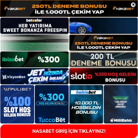
×
NASABET GİRİŞ İÇİN TIKLAYINIZ!