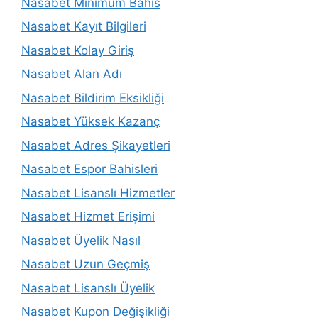
Nasabet Minimum Bahis
Nasabet Kayıt Bilgileri
Nasabet Kolay Giriş
Nasabet Alan Adı
Nasabet Bildirim Eksikliği
Nasabet Yüksek Kazanç
Nasabet Adres Şikayetleri
Nasabet Espor Bahisleri
Nasabet Lisanslı Hizmetler
Nasabet Hizmet Erişimi
Nasabet Üyelik Nasıl
Nasabet Uzun Geçmiş
Nasabet Lisanslı Üyelik
Nasabet Kupon Değişikliği