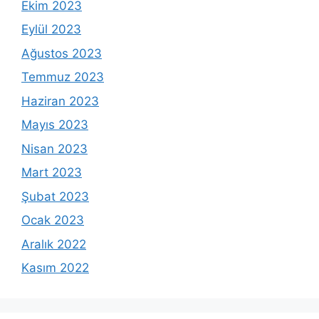
Ekim 2023
Eylül 2023
Ağustos 2023
Temmuz 2023
Haziran 2023
Mayıs 2023
Nisan 2023
Mart 2023
Şubat 2023
Ocak 2023
Aralık 2022
Kasım 2022