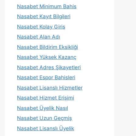
Nasabet Minimum Bahis
Nasabet Kayıt Bilgileri
Nasabet Kolay Giriş
Nasabet Alan Adı
Nasabet Bildirim Eksikliği
Nasabet Yüksek Kazanç
Nasabet Adres Şikayetleri
Nasabet Espor Bahisleri
Nasabet Lisanslı Hizmetler
Nasabet Hizmet Erişimi
Nasabet Üyelik Nasıl
Nasabet Uzun Geçmiş
Nasabet Lisanslı Üyelik