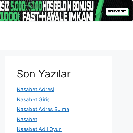
Son Yazılar
Nasabet Adresi
Nasabet Giriş
Nasabet Adres Bulma
Nasabet
Nasabet Adil Oyun