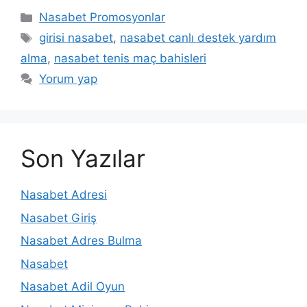
Kategoriler
Nasabet Promosyonlar
Etiketler
girisi nasabet
,
nasabet canlı destek yardım
alma
,
nasabet tenis maç bahisleri
Yorum yap
Son Yazılar
Nasabet Adresi
Nasabet Giriş
Nasabet Adres Bulma
Nasabet
Nasabet Adil Oyun