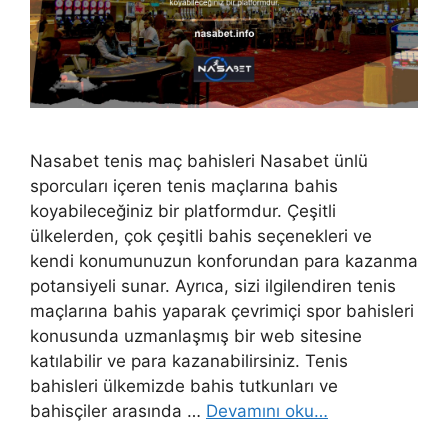
Nasabet tenis maç bahisleri Nasabet ünlü
sporcuları içeren tenis maçlarına bahis
koyabileceğiniz bir platformdur. Çeşitli
ülkelerden, çok çeşitli bahis seçenekleri ve
kendi konumunuzun konforundan para kazanma
potansiyeli sunar. Ayrıca, sizi ilgilendiren tenis
maçlarına bahis yaparak çevrimiçi spor bahisleri
konusunda uzmanlaşmış bir web sitesine
katılabilir ve para kazanabilirsiniz. Tenis
bahisleri ülkemizde bahis tutkunları ve
bahisçiler arasında …
Devamını oku…