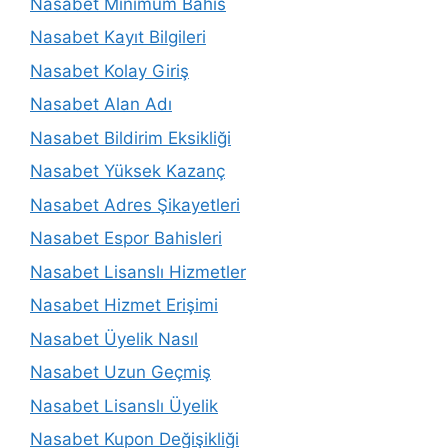
Nasabet Minimum Bahis
Nasabet Kayıt Bilgileri
Nasabet Kolay Giriş
Nasabet Alan Adı
Nasabet Bildirim Eksikliği
Nasabet Yüksek Kazanç
Nasabet Adres Şikayetleri
Nasabet Espor Bahisleri
Nasabet Lisanslı Hizmetler
Nasabet Hizmet Erişimi
Nasabet Üyelik Nasıl
Nasabet Uzun Geçmiş
Nasabet Lisanslı Üyelik
Nasabet Kupon Değişikliği