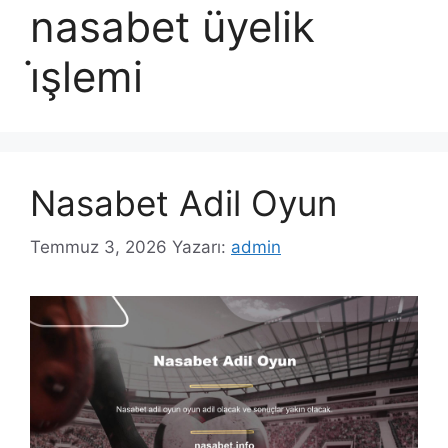
nasabet üyelik
i̇şlemi
Nasabet Adil Oyun
Temmuz 3, 2026
Yazarı:
admin