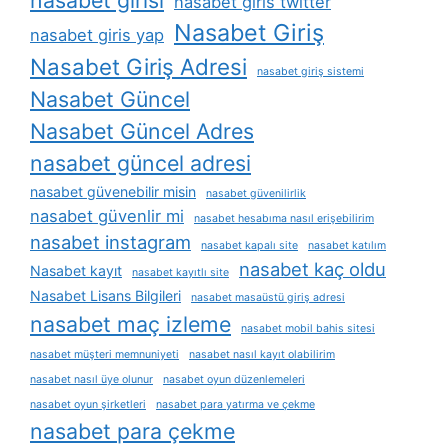
nasabet girisi
nasabet giris twitter
Nasabet Giriş
nasabet giris yap
Nasabet Giriş Adresi
nasabet giriş sistemi
Nasabet Güncel
Nasabet Güncel Adres
nasabet güncel adresi
nasabet güvenebilir misin
nasabet güvenilirlik
nasabet güvenlir mi
nasabet hesabıma nasıl erişebilirim
nasabet instagram
nasabet kapalı site
nasabet katılım
nasabet kaç oldu
Nasabet kayıt
nasabet kayıtlı site
Nasabet Lisans Bilgileri
nasabet masaüstü giriş adresi
nasabet maç izleme
nasabet mobil bahis sitesi
nasabet müşteri memnuniyeti
nasabet nasıl kayıt olabilirim
nasabet nasıl üye olunur
nasabet oyun düzenlemeleri
nasabet oyun şirketleri
nasabet para yatırma ve çekme
nasabet para çekme