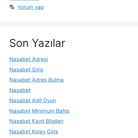
Yorum yap
Son Yazılar
Nasabet Adresi
Nasabet Giriş
Nasabet Adres Bulma
Nasabet
Nasabet Adil Oyun
Nasabet Minimum Bahis
Nasabet Kayıt Bilgileri
Nasabet Kolay Giriş