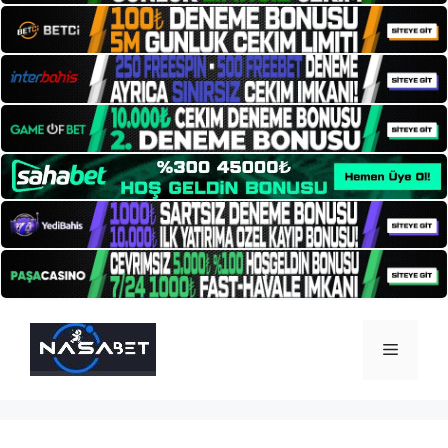
İçeriğe
atla
Menü