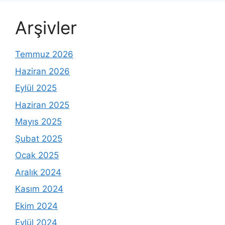
Arşivler
Temmuz 2026
Haziran 2026
Eylül 2025
Haziran 2025
Mayıs 2025
Şubat 2025
Ocak 2025
Aralık 2024
Kasım 2024
Ekim 2024
Eylül 2024