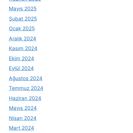
Mayıs 2025
Şubat 2025
Ocak 2025
Aralık 2024
Kasım 2024
Ekim 2024
Eylül 2024
Ağustos 2024
Temmuz 2024
Haziran 2024
Mayıs 2024
Nisan 2024
Mart 2024