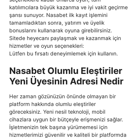
katılımcılara büyük kazanma ve iyi vakit geçirme
şansı sunuyor. Nasabet ilk kayıt işlemini
tamamladıktan sonra, yatırım ve üyelik
bonuslarını kullanarak oyuna girebilirsiniz.
Sitede heyecanı paylaşmak ve kazanmak için
hizmetler ve oyun seçenekleri:
Lütfen bu fırsatı deneyimlemek için kullanın.
Nasabet Olumlu Eleştiriler
Yeni Üyesinin Adresi Nedir
Her zaman gözünüzün önünde olmayan bir
platform hakkında olumlu eleştiriler
göreceksiniz. Yeni nesil teknoloji, mobil
cihazlara uygun bir bütçeyle erişmenizi sağlar.
İşletmenizin tek başına yürümemesi için
hizmetlerimizi güvenilir ve kaliteli bir platformda