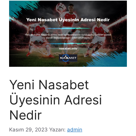
Yeni Nasabet
Üyesinin Adresi
Nedir
Kasım 29, 2023
Yazarı:
admin