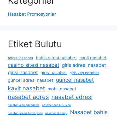
Kategoriler
Nasabet Promosyonlar
Etiket Bulutu
bahis sitesi nasabet
canli nasabet
adresi nasabet
casino sitesi nasabet
giris adresi nasabet
girisi nasabet
giris nasabet
giris yap nasabet
güncel nasabet
güncel adresi nasabet
kayit nasabet
mobil nasabet
nasabet adres
nasabet adresi
nasabet alan adı ödeme
nasabet ana hususları
Nasabet bahis
nasabet arama fonksiyonu
nasabet at yarışı