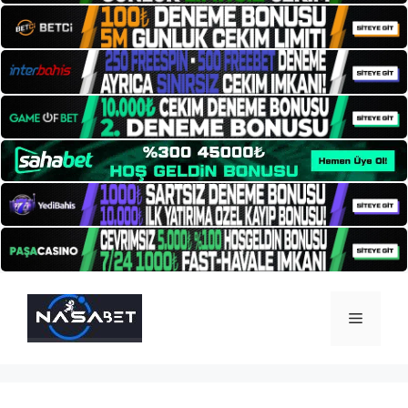
İçeriğe
atla
Menü