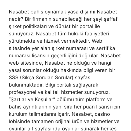
Nasabet bahis oynamak yasa dışı mı Nasabet
nedir? Bir firmanın sunabileceği her şeyi şeffaf
şirket politikaları ve dürüst bir portal ile
sunuyoruz. Nasabet tüm hukuki faaliyetleri
yürütmekte ve hizmet vermektedir. Web
sitesinde yer alan şirket numarası ve sertifika
numarası lisansın geçerliliğini doğrular. Nasabet
web sitesinde, Nasabet ne olduğu ve hangi
yasal sorunlar olduğu hakkında bilgi veren bir
SSS (Sıkça Sorulan Sorular) sayfası
bulunmaktadır. Bilgi portalı sağlayarak
profesyonel ve kaliteli hizmetler sunuyoruz.
“Şartlar ve Koşullar” bölümü tüm platform ve
bahis ayrıntılarının yanı sıra her puan lisansı için
kurulum talimatlarını içerir. Nasabet, casino
lobisinde tamamen orijinal ürün ve hizmetler ve
oyunlar alt sayfasında oyunlar sunarak herkes