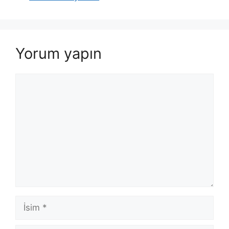
Yorum yapın
Yorum
İsim