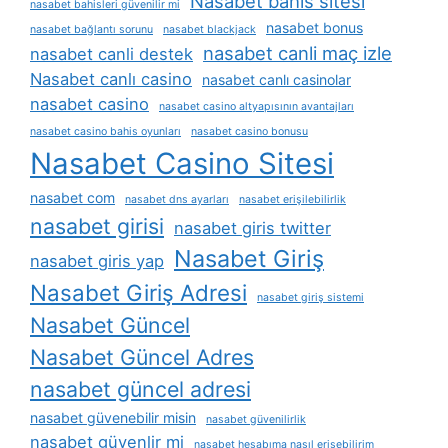
Nasabet bahis sitesi
nasabet bahisleri güvenilir mi
nasabet bonus
nasabet bağlantı sorunu
nasabet blackjack
nasabet canli maç izle
nasabet canli destek
Nasabet canlı casino
nasabet canlı casinolar
nasabet casino
nasabet casino altyapısının avantajları
nasabet casino bahis oyunları
nasabet casino bonusu
Nasabet Casino Sitesi
nasabet com
nasabet dns ayarları
nasabet erişilebilirlik
nasabet girisi
nasabet giris twitter
Nasabet Giriş
nasabet giris yap
Nasabet Giriş Adresi
nasabet giriş sistemi
Nasabet Güncel
Nasabet Güncel Adres
nasabet güncel adresi
nasabet güvenebilir misin
nasabet güvenilirlik
nasabet güvenlir mi
nasabet hesabıma nasıl erişebilirim