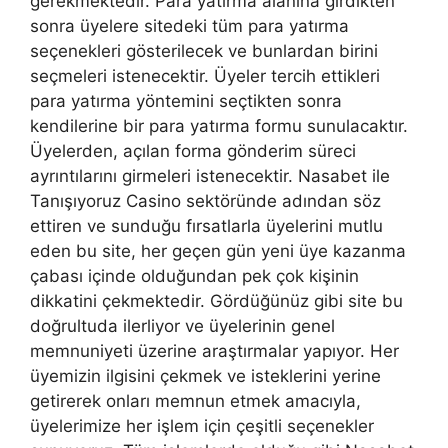
gerekmektedir. Para yatırma alanına girdikten
sonra üyelere sitedeki tüm para yatırma
seçenekleri gösterilecek ve bunlardan birini
seçmeleri istenecektir. Üyeler tercih ettikleri
para yatırma yöntemini seçtikten sonra
kendilerine bir para yatırma formu sunulacaktır.
Üyelerden, açılan forma gönderim süreci
ayrıntılarını girmeleri istenecektir. Nasabet ile
Tanışıyoruz Casino sektöründe adından söz
ettiren ve sunduğu fırsatlarla üyelerini mutlu
eden bu site, her geçen gün yeni üye kazanma
çabası içinde olduğundan pek çok kişinin
dikkatini çekmektedir. Gördüğünüz gibi site bu
doğrultuda ilerliyor ve üyelerinin genel
memnuniyeti üzerine araştırmalar yapıyor. Her
üyemizin ilgisini çekmek ve isteklerini yerine
getirerek onları memnun etmek amacıyla,
üyelerimize her işlem için çeşitli seçenekler