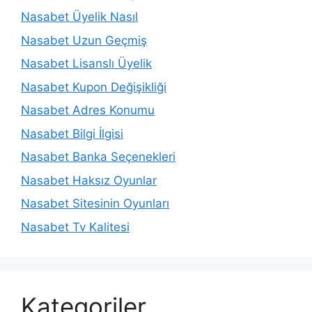
Nasabet Üyelik Nasıl
Nasabet Uzun Geçmiş
Nasabet Lisanslı Üyelik
Nasabet Kupon Değişikliği
Nasabet Adres Konumu
Nasabet Bilgi İlgisi
Nasabet Banka Seçenekleri
Nasabet Haksız Oyunlar
Nasabet Sitesinin Oyunları
Nasabet Tv Kalitesi
Kategoriler