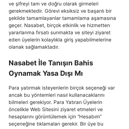
ve şifreyi tam ve doğru olarak girmeleri
gerekmektedir. Görevi eksiksiz ve başarılı bir
şekilde tamamlayanlar tamamlama aşamasına
geçer. Nasabet, birçok etkinlik ve hizmetten
yararlanma fırsatı sunmakta ve siteyi ziyaret
eden üyelerin kolaylıkla giriş yapabilmelerine
olanak sağlamaktadır.
Nasabet İle Tanışın Bahis
Oynamak Yasa Dışı Mı
Para yatırmak isteyenlerin birçok seçeneği var
ancak bu yöntemleri nasıl kullanacaklarını
bilmeleri gerekiyor. Para Yatıran Üyelerin
öncelikle Web Sitesini ziyaret etmeleri ve
hesaplarını görüntülemek için “Hesabım”
seçeneğine tıklamaları gerekir. Bir üye bu