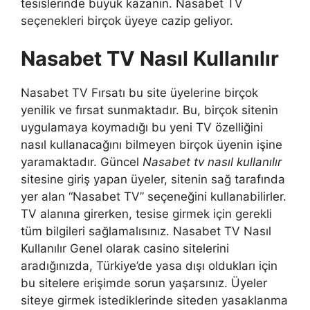
tesislerinde büyük kazanın. Nasabet TV
seçenekleri birçok üyeye cazip geliyor.
Nasabet TV Nasıl Kullanılır
Nasabet TV Fırsatı bu site üyelerine birçok
yenilik ve fırsat sunmaktadır. Bu, birçok sitenin
uygulamaya koymadığı bu yeni TV özelliğini
nasıl kullanacağını bilmeyen birçok üyenin işine
yaramaktadır. Güncel
Nasabet tv nasıl kullanılır
sitesine giriş yapan üyeler, sitenin sağ tarafında
yer alan “Nasabet TV” seçeneğini kullanabilirler.
TV alanına girerken, tesise girmek için gerekli
tüm bilgileri sağlamalısınız. Nasabet TV Nasıl
Kullanılır Genel olarak casino sitelerini
aradığınızda, Türkiye’de yasa dışı oldukları için
bu sitelere erişimde sorun yaşarsınız. Üyeler
siteye girmek istediklerinde siteden yasaklanma