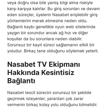
veya doğru olsa bile yanlış bilgi alma riskiyle
karşı karşıya kalırlar. Bu giriş sorunları ve devam
eden süreçler, üyelerin Nasabet erişilebilir giriş
yöntemlerini merak etmesine neden oldu.
Bağlantı kaybı genellikle oyun web sitelerinde
yaygın bir sorundur ancak ağ hızı ve diğer
koşullar da bu sorunlara neden olabilir.
Sorunsuz bir kayıt süreci sağlamanın etkili bir
yoludur. Birkaç tane olduğunu söylemek yeterli.
Nasabet TV Ekipmanı
Hakkında Kesintisiz
Bağlantı
Nasabet tescil sürecini sorunsuz bir şekilde
geçirmek isteyenler, yarardan çok zarar
vermenin birkaç kolay yolu olduğunu bilmelidir.