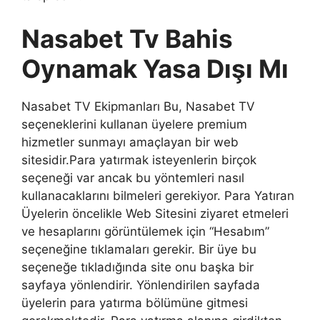
Nasabet Tv Bahis
Oynamak Yasa Dışı Mı
Nasabet TV Ekipmanları Bu, Nasabet TV
seçeneklerini kullanan üyelere premium
hizmetler sunmayı amaçlayan bir web
sitesidir.Para yatırmak isteyenlerin birçok
seçeneği var ancak bu yöntemleri nasıl
kullanacaklarını bilmeleri gerekiyor. Para Yatıran
Üyelerin öncelikle Web Sitesini ziyaret etmeleri
ve hesaplarını görüntülemek için “Hesabım”
seçeneğine tıklamaları gerekir. Bir üye bu
seçeneğe tıkladığında site onu başka bir
sayfaya yönlendirir. Yönlendirilen sayfada
üyelerin para yatırma bölümüne gitmesi