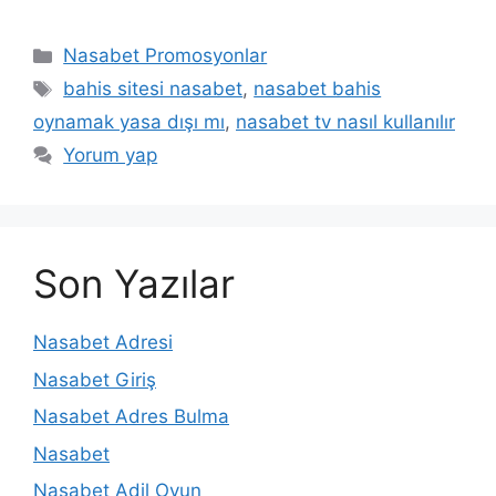
Kategoriler
Nasabet Promosyonlar
Etiketler
bahis sitesi nasabet
,
nasabet bahis
oynamak yasa dışı mı
,
nasabet tv nasıl kullanılır
Yorum yap
Son Yazılar
Nasabet Adresi
Nasabet Giriş
Nasabet Adres Bulma
Nasabet
Nasabet Adil Oyun