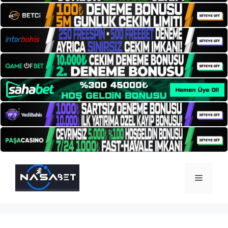
İçeriğe
atla
Menü