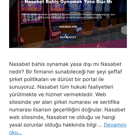
Nasabet bahis oynamak yasa dışı mı Nasabet
nedir? Bir firmanın sunabileceği her şeyi şeffaf
şirket politikaları ve dürüst bir portal ile
sunuyoruz. Nasabet tüm hukuki faaliyetleri
yürütmekte ve hizmet vermektedir. Web
sitesinde yer alan şirket numarası ve sertifika
numarası lisansın geçerliliğini doğrular. Nasabet
web sitesinde, Nasabet ne olduğu ve hangi
yasal sorunlar olduğu hakkında bilgi …
Devamını
oku…