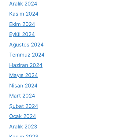
Aralık 2024
Kasım 2024
Ekim 2024
Eylül 2024
Ağustos 2024
Temmuz 2024
Haziran 2024
Mayıs 2024
Nisan 2024
Mart 2024
Şubat 2024
Ocak 2024
Aralık 2023
Kasım 2023