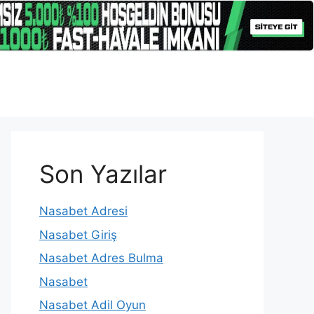
Son Yazılar
Nasabet Adresi
Nasabet Giriş
Nasabet Adres Bulma
Nasabet
Nasabet Adil Oyun