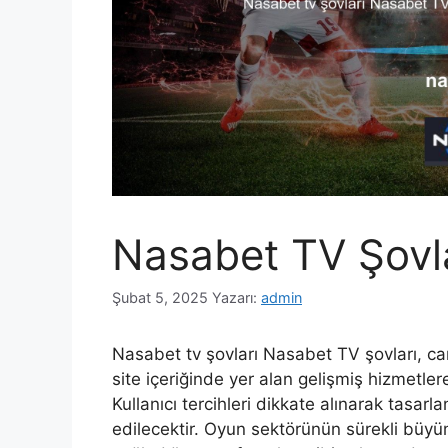
Nasabet TV Şovl
Şubat 5, 2025
Yazarı:
admin
Nasabet tv şovları Nasabet TV şovları, can
site içeriğinde yer alan gelişmiş hizmetler
Kullanıcı tercihleri ​​dikkate alınarak tasar
edilecektir. Oyun sektörünün sürekli büyü