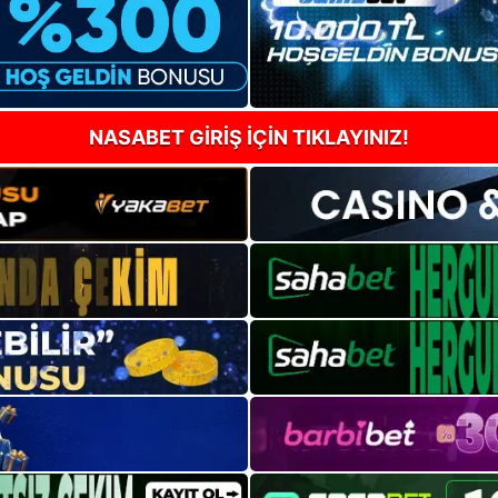
NASABET GİRİŞ İÇİN TIKLAYINIZ!