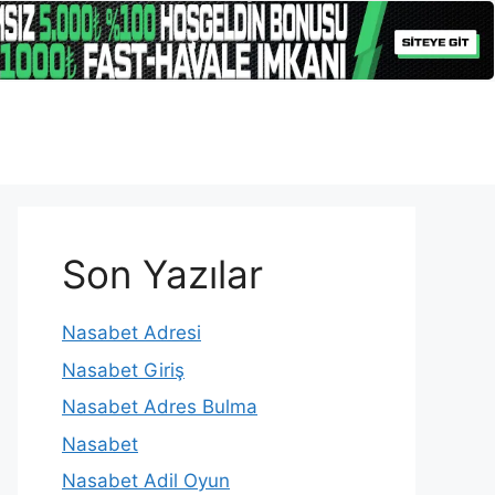
Son Yazılar
Nasabet Adresi
Nasabet Giriş
Nasabet Adres Bulma
Nasabet
Nasabet Adil Oyun