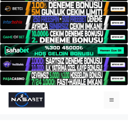
İçeriğe
atla
Menü