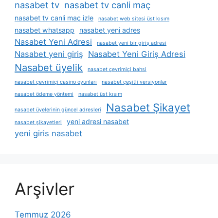
nasabet tv
nasabet tv canli maç
nasabet tv canli maç izle
nasabet web sitesi üst kısım
nasabet whatsapp
nasabet yeni adres
Nasabet Yeni Adresi
nasabet yeni bir giriş adresi
Nasabet yeni giriş
Nasabet Yeni Giriş Adresi
Nasabet üyelik
nasabet çevrimiçi bahsi
nasabet çevrimiçi casino oyunları
nasabet çeşitli versiyonlar
nasabet ödeme yöntemi
nasabet üst kısım
Nasabet Şikayet
nasabet üyelerinin güncel adresleri
yeni adresi nasabet
nasabet şikayetleri
yeni giris nasabet
Arşivler
Temmuz 2026