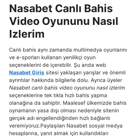
Nasabet Canlı Bahis
Video Oyununu Nasıl
Izlerim
Canlı bahis aynı zamanda multimedya oyunlarını
ve e-sporları kullanan yenilikçi oyun
seçeneklerini de içerebilir. Şu anda web
Nasabet Giriş
sitesi yaklaşan yarışlar ve önemli
ayrıntılar hakkında bilgilerle dolu. Ayrıca üyeler
Nasabet canlı bahis video oyununu nasıl izlerim
seçeneklerine tek tıkla hızlı bahis yapma
olanağına da sahiptir. Maalesef ülkemizde bahis
oynamanın yasa dışı olması nedeniyle sitenin
gerçek adı engellendiğinden hızlı bağlantı
veremiyoruz.Paylaşılan Nasabet sosyal medya
hesaplarına, yanıt almak için kullandıkları