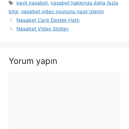
Etiketler
kayit nasabet
,
nasabet hakkında daha fazla
bilgi
,
nasabet video oyununu nasıl i̇zlerim
Nasabet Canlı Destek Hattı
Nasabet Video Slotları
Yorum yapın
Yorum