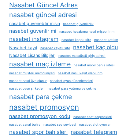
Nasabet Güncel Adres
nasabet güncel adresi
nasabet güvenebilir misin
nasabet güvenilirlik
nasabet güvenlir mi
nasabet hesabıma nasıl erişebilirim
nasabet instagram
nasabet kapalı site
nasabet katılım
nasabet kaç oldu
Nasabet kayıt
nasabet kayıtlı site
Nasabet Lisans Bilgileri
nasabet masaüstü giriş adresi
nasabet maç izleme
nasabet mobil bahis sitesi
nasabet müşteri memnuniyeti
nasabet nasıl kayıt olabilirim
nasabet nasıl üye olunur
nasabet oyun düzenlemeleri
nasabet oyun şirketleri
nasabet para yatırma ve çekme
nasabet para çekme
nasabet promosyon
nasabet promosyon kodu
nasabet saat seçenekleri
nasabet sanal bahis
nasabet ses seviyesi
nasabet slot oyunları
nasabet spor bahisleri
nasabet telegram