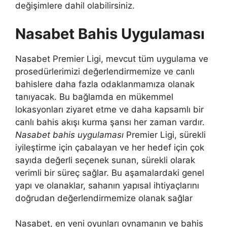
değişimlere dahil olabilirsiniz.
Nasabet Bahis Uygulaması
Nasabet Premier Ligi, mevcut tüm uygulama ve
prosedürlerimizi değerlendirmemize ve canlı
bahislere daha fazla odaklanmamıza olanak
tanıyacak. Bu bağlamda en mükemmel
lokasyonları ziyaret etme ve daha kapsamlı bir
canlı bahis akışı kurma şansı her zaman vardır.
Nasabet bahis uygulaması
Premier Ligi, sürekli
iyileştirme için çabalayan ve her hedef için çok
sayıda değerli seçenek sunan, sürekli olarak
verimli bir süreç sağlar. Bu aşamalardaki genel
yapı ve olanaklar, sahanın yapısal ihtiyaçlarını
doğrudan değerlendirmemize olanak sağlar
Nasabet, en yeni oyunları oynamanın ve bahis