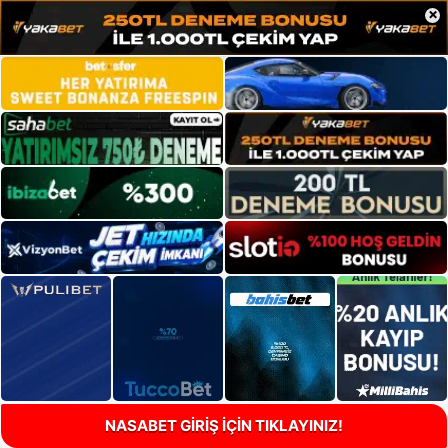
×
NASABET GİRİŞ İÇİN TIKLAYINIZ!