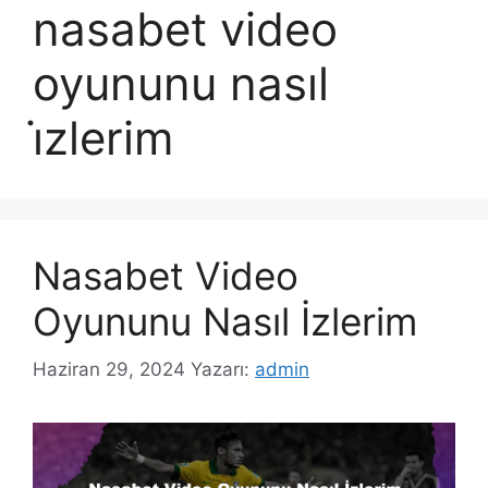
nasabet video
oyununu nasıl
i̇zlerim
Nasabet Video
Oyununu Nasıl İzlerim
Haziran 29, 2024
Yazarı:
admin