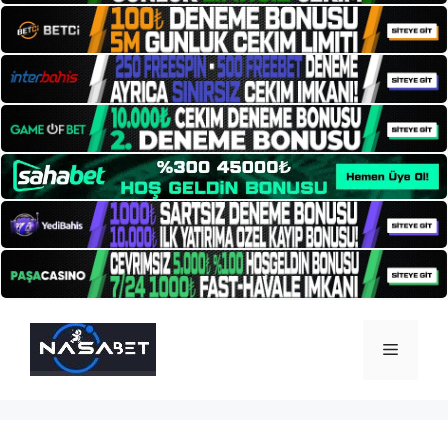
İçeriğe
atla
Menü