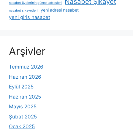
Nasabet Şikayet
nasabet üyelerinin güncel adresleri
yeni adresi nasabet
nasabet şikayetleri
yeni giris nasabet
Arşivler
Temmuz 2026
Haziran 2026
Eylül 2025
Haziran 2025
Mayıs 2025
Şubat 2025
Ocak 2025