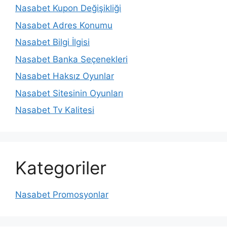
Nasabet Kupon Değişikliği
Nasabet Adres Konumu
Nasabet Bilgi İlgisi
Nasabet Banka Seçenekleri
Nasabet Haksız Oyunlar
Nasabet Sitesinin Oyunları
Nasabet Tv Kalitesi
Kategoriler
Nasabet Promosyonlar