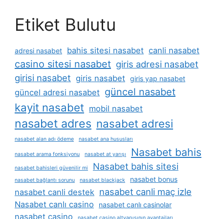
Etiket Bulutu
bahis sitesi nasabet
canli nasabet
adresi nasabet
casino sitesi nasabet
giris adresi nasabet
girisi nasabet
giris nasabet
giris yap nasabet
güncel nasabet
güncel adresi nasabet
kayit nasabet
mobil nasabet
nasabet adres
nasabet adresi
nasabet alan adı ödeme
nasabet ana hususları
Nasabet bahis
nasabet arama fonksiyonu
nasabet at yarışı
Nasabet bahis sitesi
nasabet bahisleri güvenilir mi
nasabet bonus
nasabet bağlantı sorunu
nasabet blackjack
nasabet canli maç izle
nasabet canli destek
Nasabet canlı casino
nasabet canlı casinolar
nasabet casino
nasabet casino altyapısının avantajları