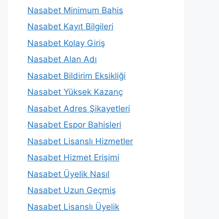
Nasabet Minimum Bahis
Nasabet Kayıt Bilgileri
Nasabet Kolay Giriş
Nasabet Alan Adı
Nasabet Bildirim Eksikliği
Nasabet Yüksek Kazanç
Nasabet Adres Şikayetleri
Nasabet Espor Bahisleri
Nasabet Lisanslı Hizmetler
Nasabet Hizmet Erişimi
Nasabet Üyelik Nasıl
Nasabet Uzun Geçmiş
Nasabet Lisanslı Üyelik