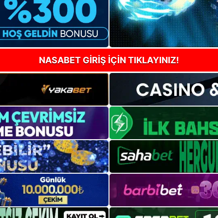
NASABET GİRİŞ İÇİN TIKLAYINIZ!