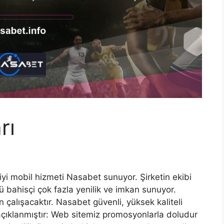
rı
yi mobil hizmeti Nasabet sunuyor. Şirketin ekibi
 bahisçi çok fazla yenilik ve imkan sunuyor.
in çalışacaktır. Nasabet güvenli, yüksek kaliteli
 açıklanmıştır: Web sitemiz promosyonlarla doludur