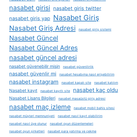
nasabet girisi
nasabet giris twitter
Nasabet Giriş
nasabet giris yap
Nasabet Giriş Adresi
nasabet giriş sistemi
Nasabet Güncel
Nasabet Güncel Adres
nasabet güncel adresi
nasabet güvenebilir misin
nasabet güvenilirlik
nasabet güvenlir mi
nasabet hesabıma nasıl erişebilirim
nasabet instagram
nasabet kapalı site
nasabet katılım
nasabet kaç oldu
Nasabet kayıt
nasabet kayıtlı site
Nasabet Lisans Bilgileri
nasabet masaüstü giriş adresi
nasabet maç izleme
nasabet mobil bahis sitesi
nasabet müşteri memnuniyeti
nasabet nasıl kayıt olabilirim
nasabet nasıl üye olunur
nasabet oyun düzenlemeleri
nasabet oyun şirketleri
nasabet para yatırma ve çekme