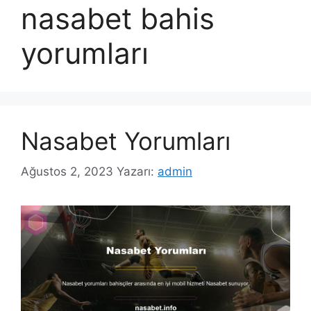
nasabet bahis
yorumları
Nasabet Yorumları
Ağustos 2, 2023
Yazarı:
admin