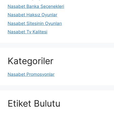
Nasabet Banka Seçenekleri
Nasabet Haksız Oyunlar
Nasabet Sitesinin Oyunları
Nasabet Tv Kalitesi
Kategoriler
Nasabet Promosyonlar
Etiket Bulutu