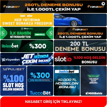
×
NASABET GİRİŞ İÇİN TIKLAYINIZ!