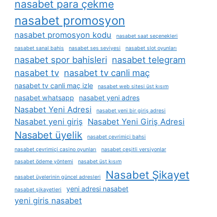
nasabet para çekme
nasabet promosyon
nasabet promosyon kodu
nasabet saat seçenekleri
nasabet sanal bahis
nasabet ses seviyesi
nasabet slot oyunları
nasabet spor bahisleri
nasabet telegram
nasabet tv
nasabet tv canli maç
nasabet tv canli maç izle
nasabet web sitesi üst kısım
nasabet whatsapp
nasabet yeni adres
Nasabet Yeni Adresi
nasabet yeni bir giriş adresi
Nasabet yeni giriş
Nasabet Yeni Giriş Adresi
Nasabet üyelik
nasabet çevrimiçi bahsi
nasabet çevrimiçi casino oyunları
nasabet çeşitli versiyonlar
nasabet ödeme yöntemi
nasabet üst kısım
Nasabet Şikayet
nasabet üyelerinin güncel adresleri
yeni adresi nasabet
nasabet şikayetleri
yeni giris nasabet