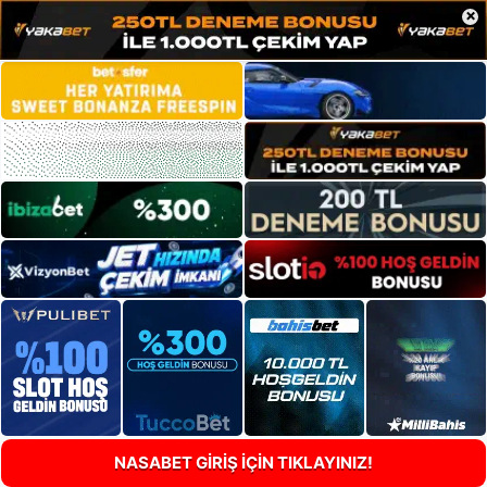
×
NASABET GİRİŞ İÇİN TIKLAYINIZ!