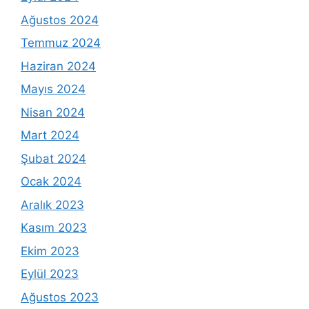
Ağustos 2024
Temmuz 2024
Haziran 2024
Mayıs 2024
Nisan 2024
Mart 2024
Şubat 2024
Ocak 2024
Aralık 2023
Kasım 2023
Ekim 2023
Eylül 2023
Ağustos 2023