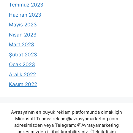
Temmuz 2023
Haziran 2023
Mayıs 2023
Nisan 2023
Mart 2023
Şubat 2023
Ocak 2023
Aralık 2022
Kasım 2022
Avrasya'nın en büyük reklam platformunda olmak için
Microsoft Teams:
reklam@avrasyamarketing.com
adresimizden veya Telegram: @Avrasyamarketing
adresimizden irtibat kurabilirsiniz. (Tek iletişim