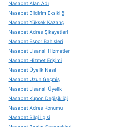
Nasabet Alan Adı
Nasabet Bildirim Eksikliği
Nasabet Yüksek Kazanç
Nasabet Adres Şikayetleri
Nasabet Espor Bahisleri
Nasabet Lisanslı Hizmetler
Nasabet Hizmet Erişimi
Nasabet Üyelik Nasıl
Nasabet Uzun Geçmiş
Nasabet Lisanslı Üyelik
Nasabet Kupon Değişikliği
Nasabet Adres Konumu
Nasabet Bilgi İlgisi
Nasabet Banka Seçenekleri