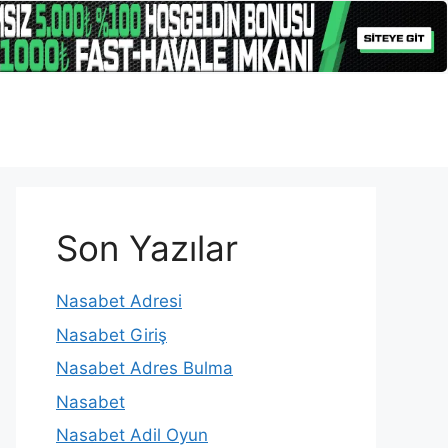
Son Yazılar
Nasabet Adresi
Nasabet Giriş
Nasabet Adres Bulma
Nasabet
Nasabet Adil Oyun